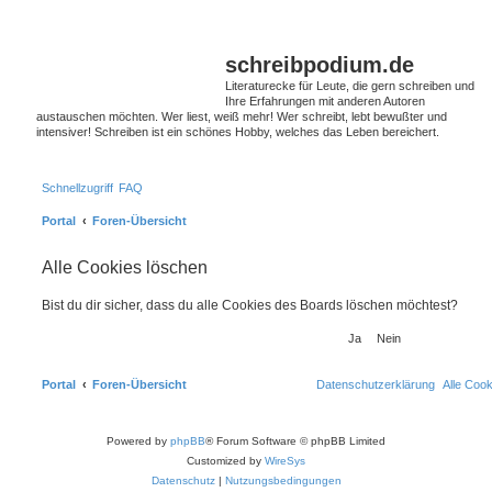
schreibpodium.de
Literaturecke für Leute, die gern schreiben und
Ihre Erfahrungen mit anderen Autoren
austauschen möchten. Wer liest, weiß mehr! Wer schreibt, lebt bewußter und
intensiver! Schreiben ist ein schönes Hobby, welches das Leben bereichert.
Schnellzugriff
FAQ
Portal
Foren-Übersicht
Alle Cookies löschen
Bist du dir sicher, dass du alle Cookies des Boards löschen möchtest?
Portal
Foren-Übersicht
Datenschutzerklärung
Alle Coo
Powered by
phpBB
® Forum Software © phpBB Limited
Customized by
WireSys
Datenschutz
|
Nutzungsbedingungen