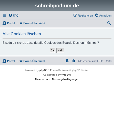
schreibpodium.de
FAQ
Registrieren
Anmelden
S
Portal
Foren-Übersicht
u
Alle Cookies löschen
c
h
Bist du dir sicher, dass du alle Cookies des Boards löschen möchtest?
e
Portal
Foren-Übersicht
Alle Zeiten sind
UTC+02:00
Powered by
phpBB
® Forum Software © phpBB Limited
Customized by
WireSys
Datenschutz
|
Nutzungsbedingungen