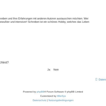
schreiben und Ihre Erfahrungen mit anderen Autoren austauschen möchten. Wer
t bewußter und intensiver! Schreiben ist ein schönes Hobby, welches das Leben
chtest?
Daten
Powered by
phpBB
® Forum Software © phpBB Limited
Customized by
WireSys
Datenschutz
|
Nutzungsbedingungen