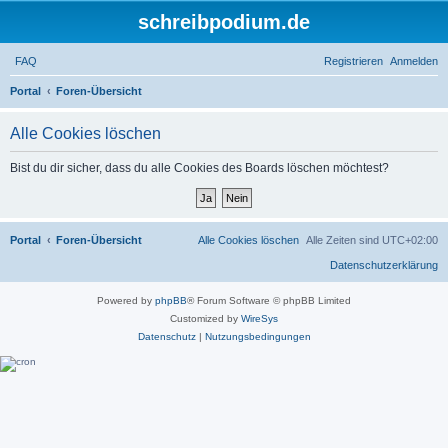
schreibpodium.de
FAQ
Registrieren
Anmelden
S
Portal
Foren-Übersicht
u
Alle Cookies löschen
c
h
Bist du dir sicher, dass du alle Cookies des Boards löschen möchtest?
e
Portal
Foren-Übersicht
Alle Cookies löschen
Alle Zeiten sind
UTC+02:00
Datenschutzerklärung
Powered by
phpBB
® Forum Software © phpBB Limited
Customized by
WireSys
Datenschutz
|
Nutzungsbedingungen