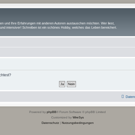
iben und Ihre Erfahrungen mit anderen Autoren austauschen möchten. Wer liest,
und intensiver! Schreiben ist ein schönes Hobby, welches das Leben bereichert.
chtest?
Daten
Powered by
phpBB
® Forum Software © phpBB Limited
Customized by
WireSys
Datenschutz
|
Nutzungsbedingungen