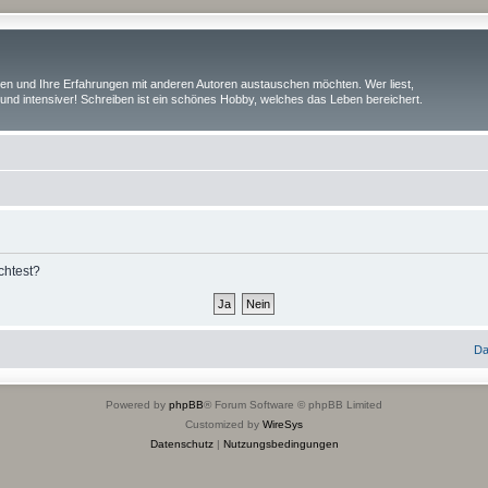
iben und Ihre Erfahrungen mit anderen Autoren austauschen möchten. Wer liest,
und intensiver! Schreiben ist ein schönes Hobby, welches das Leben bereichert.
chtest?
Da
Powered by
phpBB
® Forum Software © phpBB Limited
Customized by
WireSys
Datenschutz
|
Nutzungsbedingungen