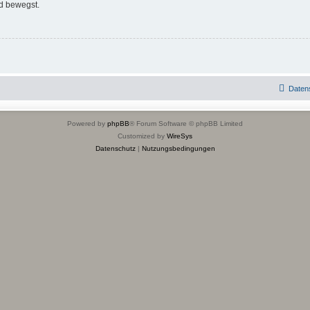
d bewegst.
Daten
Powered by
phpBB
® Forum Software © phpBB Limited
Customized by
WireSys
Datenschutz
|
Nutzungsbedingungen