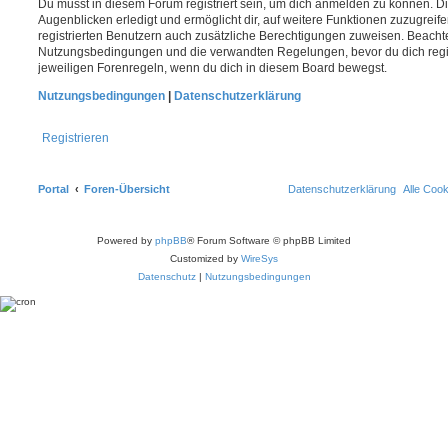
Du musst in diesem Forum registriert sein, um dich anmelden zu können. Di
Augenblicken erledigt und ermöglicht dir, auf weitere Funktionen zuzugreif
registrierten Benutzern auch zusätzliche Berechtigungen zuweisen. Beachte
Nutzungsbedingungen und die verwandten Regelungen, bevor du dich registr
jeweiligen Forenregeln, wenn du dich in diesem Board bewegst.
Nutzungsbedingungen
|
Datenschutzerklärung
Registrieren
Portal
Foren-Übersicht
Datenschutzerklärung
Alle Coo
Powered by
phpBB
® Forum Software © phpBB Limited
Customized by
WireSys
Datenschutz
|
Nutzungsbedingungen