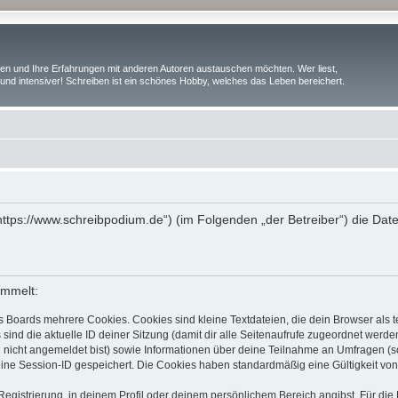
iben und Ihre Erfahrungen mit anderen Autoren austauschen möchten. Wer liest,
und intensiver! Schreiben ist ein schönes Hobby, welches das Leben bereichert.
(„https://www.schreibpodium.de“) (im Folgenden „der Betreiber“) die D
ammelt:
s Boards mehrere Cookies. Cookies sind kleine Textdateien, die dein Browser als
 sind die aktuelle ID deiner Sitzung (damit dir alle Seitenaufrufe zugeordnet werd
u nicht angemeldet bist) sowie Informationen über deine Teilnahme an Umfragen (s
eine Session-ID gespeichert. Die Cookies haben standardmäßig eine Gültigkeit von 
Registrierung, in deinem Profil oder deinem persönlichem Bereich angibst. Für di