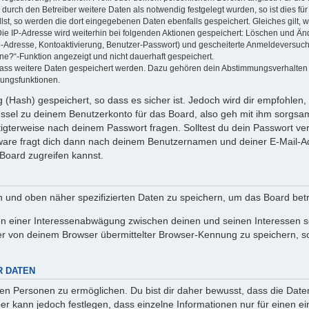
rch den Betreiber weitere Daten als notwendig festgelegt wurden, so ist dies für 
llst, so werden die dort eingegebenen Daten ebenfalls gespeichert. Gleiches gilt, 
Die IP-Adresse wird weiterhin bei folgenden Aktionen gespeichert: Löschen und Än
l-Adresse, Kontoaktivierung, Benutzer-Passwort) und gescheiterte Anmeldeversuch
ine?“-Funktion angezeigt und nicht dauerhaft gespeichert.
 dass weitere Daten gespeichert werden. Dazu gehören dein Abstimmungsverhalten
gungsfunktionen.
(Hash) gespeichert, so dass es sicher ist. Jedoch wird dir empfohlen, 
ssel zu deinem Benutzerkonto für das Board, also geh mit ihm sorgsam
htigterweise nach deinem Passwort fragen. Solltest du dein Passwort v
are fragt dich dann nach deinem Benutzernamen und deiner E-Mail-Ad
Board zugreifen kannst.
en und oben näher spezifizierten Daten zu speichern, um das Board bet
en einer Interessenabwägung zwischen deinen und seinen Interessen sow
r von deinem Browser übermittelter Browser-Kennung zu speichern, so
R DATEN
n Personen zu ermöglichen. Du bist dir daher bewusst, dass die Daten d
ber kann jedoch festlegen, dass einzelne Informationen nur für einen ei