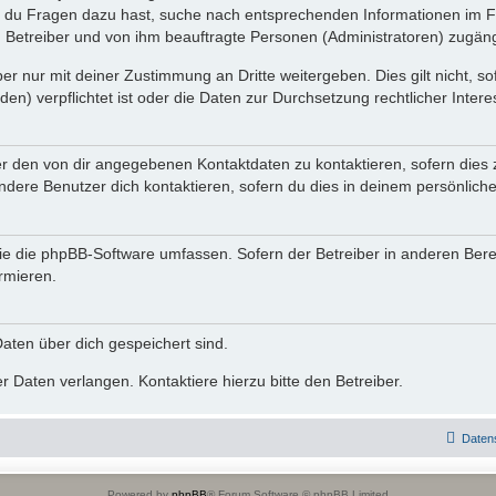
n du Fragen dazu hast, suche nach entsprechenden Informationen im Fo
n Betreiber und von ihm beauftragte Personen (Administratoren) zugäng
r nur mit deiner Zustimmung an Dritte weitergeben. Dies gilt nicht, s
n) verpflichtet ist oder die Daten zur Durchsetzung rechtlicher Interes
er den von dir angegebenen Kontaktdaten zu kontaktieren, sofern dies 
andere Benutzer dich kontaktieren, sofern du dies in deinem persönliche
, die die phpBB-Software umfassen. Sofern der Betreiber in anderen Be
ormieren.
 Daten über dich gespeichert sind.
 Daten verlangen. Kontaktiere hierzu bitte den Betreiber.
Daten
Powered by
phpBB
® Forum Software © phpBB Limited