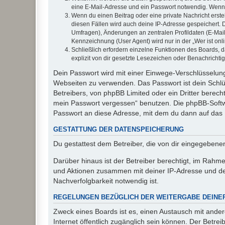
eine E-Mail-Adresse und ein Passwort notwendig. Wenn du
Wenn du einen Beitrag oder eine private Nachricht erste
diesen Fällen wird auch deine IP-Adresse gespeichert. 
Umfragen), Änderungen an zentralen Profildaten (E-Mai
Kennzeichnung (User Agent) wird nur in der „Wer ist onl
Schließlich erfordern einzelne Funktionen des Boards,
explizit von dir gesetzte Lesezeichen oder Benachrichti
Dein Passwort wird mit einer Einwege-Verschlüsselung 
Webseiten zu verwenden. Das Passwort ist dein Schlü
Betreibers, von phpBB Limited oder ein Dritter berec
mein Passwort vergessen“ benutzen. Die phpBB-Softw
Passwort an diese Adresse, mit dem du dann auf das 
GESTATTUNG DER DATENSPEICHERUNG
Du gestattest dem Betreiber, die von dir eingegeben
Darüber hinaus ist der Betreiber berechtigt, im Rahm
und Aktionen zusammen mit deiner IP-Adresse und de
Nachverfolgbarkeit notwendig ist.
REGELUNGEN BEZÜGLICH DER WEITERGABE DEINE
Zweck eines Boards ist es, einen Austausch mit andere
Internet öffentlich zugänglich sein können. Der Betrei