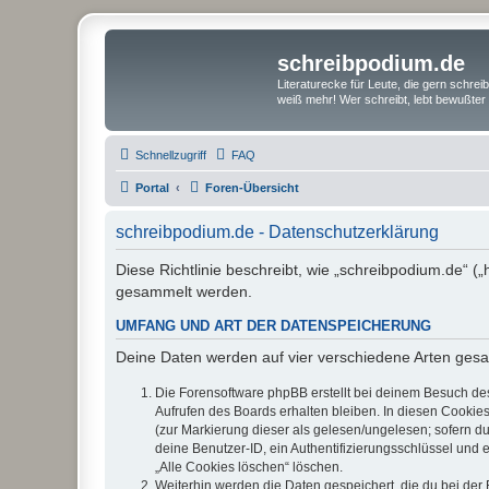
schreibpodium.de
Literaturecke für Leute, die gern schre
weiß mehr! Wer schreibt, lebt bewußter 
Schnellzugriff
FAQ
Portal
Foren-Übersicht
schreibpodium.de - Datenschutzerklärung
Diese Richtlinie beschreibt, wie „schreibpodium.de“ 
gesammelt werden.
UMFANG UND ART DER DATENSPEICHERUNG
Deine Daten werden auf vier verschiedene Arten ges
Die Forensoftware phpBB erstellt bei deinem Besuch de
Aufrufen des Boards erhalten bleiben. In diesen Cookies
(zur Markierung dieser als gelesen/ungelesen; sofern d
deine Benutzer-ID, ein Authentifizierungsschlüssel und 
„Alle Cookies löschen“ löschen.
Weiterhin werden die Daten gespeichert, die du bei der 