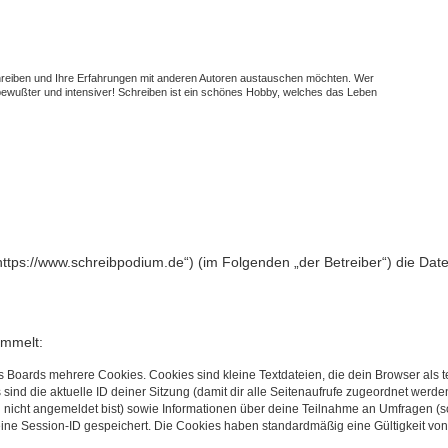
schreiben und Ihre Erfahrungen mit anderen Autoren austauschen möchten. Wer
t bewußter und intensiver! Schreiben ist ein schönes Hobby, welches das Leben
(„https://www.schreibpodium.de“) (im Folgenden „der Betreiber“) die D
ammelt:
s Boards mehrere Cookies. Cookies sind kleine Textdateien, die dein Browser als
 sind die aktuelle ID deiner Sitzung (damit dir alle Seitenaufrufe zugeordnet werd
u nicht angemeldet bist) sowie Informationen über deine Teilnahme an Umfragen (s
eine Session-ID gespeichert. Die Cookies haben standardmäßig eine Gültigkeit von 