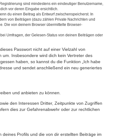
e Registrierung sind mindestens ein eindeutiger Benutzername,
dich vor deren Eingabe ersichtlich.
wenn du einen Beitrag als Entwurf zwischenspeicherst. In
dern von Beiträgen (dazu zählen Private Nachrichten und
e. Die von deinem Browser übermittelte Browser-
 bei Umfragen, der Gelesen-Status von deinen Beiträgen oder
dieses Passwort nicht auf einer Vielzahl von
 um. Insbesondere wird dich kein Vertreter des
ergessen haben, so kannst du die Funktion „Ich habe
resse und sendet anschließend ein neu generiertes
reiben und anbieten zu können.
ie den Interessen Dritter, Zeitpunkte von Zugriffen
fern dies zur Gefahrenabwehr oder zur rechtlichen
eines Profils und die von dir erstellten Beiträge im