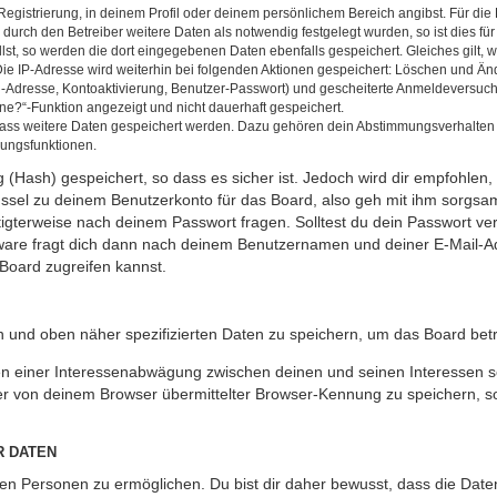
Registrierung, in deinem Profil oder deinem persönlichem Bereich angibst. Für di
rch den Betreiber weitere Daten als notwendig festgelegt wurden, so ist dies für 
llst, so werden die dort eingegebenen Daten ebenfalls gespeichert. Gleiches gilt, 
Die IP-Adresse wird weiterhin bei folgenden Aktionen gespeichert: Löschen und Än
l-Adresse, Kontoaktivierung, Benutzer-Passwort) und gescheiterte Anmeldeversuch
ine?“-Funktion angezeigt und nicht dauerhaft gespeichert.
 dass weitere Daten gespeichert werden. Dazu gehören dein Abstimmungsverhalten
gungsfunktionen.
(Hash) gespeichert, so dass es sicher ist. Jedoch wird dir empfohlen, 
ssel zu deinem Benutzerkonto für das Board, also geh mit ihm sorgsam
htigterweise nach deinem Passwort fragen. Solltest du dein Passwort v
are fragt dich dann nach deinem Benutzernamen und deiner E-Mail-Ad
Board zugreifen kannst.
en und oben näher spezifizierten Daten zu speichern, um das Board bet
en einer Interessenabwägung zwischen deinen und seinen Interessen sow
r von deinem Browser übermittelter Browser-Kennung zu speichern, so
R DATEN
n Personen zu ermöglichen. Du bist dir daher bewusst, dass die Daten d