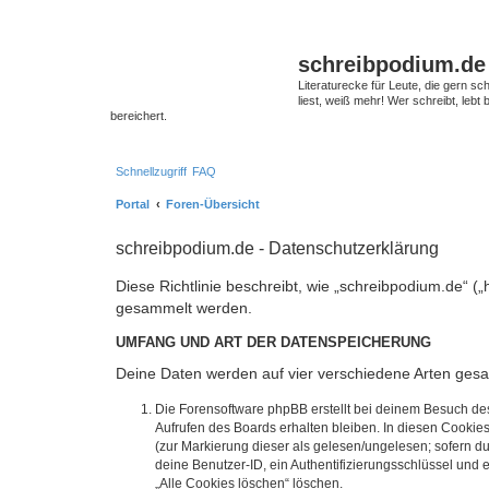
schreibpodium.de
Literaturecke für Leute, die gern 
liest, weiß mehr! Wer schreibt, leb
bereichert.
Schnellzugriff
FAQ
Portal
Foren-Übersicht
schreibpodium.de - Datenschutzerklärung
Diese Richtlinie beschreibt, wie „schreibpodium.de“ 
gesammelt werden.
UMFANG UND ART DER DATENSPEICHERUNG
Deine Daten werden auf vier verschiedene Arten ges
Die Forensoftware phpBB erstellt bei deinem Besuch de
Aufrufen des Boards erhalten bleiben. In diesen Cookies
(zur Markierung dieser als gelesen/ungelesen; sofern d
deine Benutzer-ID, ein Authentifizierungsschlüssel und 
„Alle Cookies löschen“ löschen.