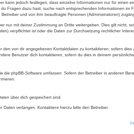
ber kann jedoch festlegen, dass einzelne Informationen nur für einen ei
n du Fragen dazu hast, suche nach entsprechenden Informationen im Fo
n Betreiber und von ihm beauftragte Personen (Administratoren) zugäng
r nur mit deiner Zustimmung an Dritte weitergeben. Dies gilt nicht, s
n) verpflichtet ist oder die Daten zur Durchsetzung rechtlicher Interes
er den von dir angegebenen Kontaktdaten zu kontaktieren, sofern dies 
andere Benutzer dich kontaktieren, sofern du dies in deinem persönliche
, die die phpBB-Software umfassen. Sofern der Betreiber in anderen Be
ormieren.
 Daten über dich gespeichert sind.
 Daten verlangen. Kontaktiere hierzu bitte den Betreiber.
Da