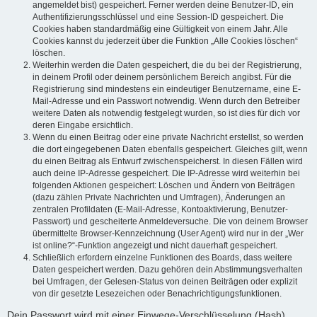
angemeldet bist) gespeichert. Ferner werden deine Benutzer-ID, ein
Authentifizierungsschlüssel und eine Session-ID gespeichert. Die
Cookies haben standardmäßig eine Gültigkeit von einem Jahr. Alle
Cookies kannst du jederzeit über die Funktion „Alle Cookies löschen“
löschen.
Weiterhin werden die Daten gespeichert, die du bei der Registrierung,
in deinem Profil oder deinem persönlichem Bereich angibst. Für die
Registrierung sind mindestens ein eindeutiger Benutzername, eine E-
Mail-Adresse und ein Passwort notwendig. Wenn durch den Betreiber
weitere Daten als notwendig festgelegt wurden, so ist dies für dich vor
deren Eingabe ersichtlich.
Wenn du einen Beitrag oder eine private Nachricht erstellst, so werden
die dort eingegebenen Daten ebenfalls gespeichert. Gleiches gilt, wenn
du einen Beitrag als Entwurf zwischenspeicherst. In diesen Fällen wird
auch deine IP-Adresse gespeichert. Die IP-Adresse wird weiterhin bei
folgenden Aktionen gespeichert: Löschen und Ändern von Beiträgen
(dazu zählen Private Nachrichten und Umfragen), Änderungen an
zentralen Profildaten (E-Mail-Adresse, Kontoaktivierung, Benutzer-
Passwort) und gescheiterte Anmeldeversuche. Die von deinem Browser
übermittelte Browser-Kennzeichnung (User Agent) wird nur in der „Wer
ist online?“-Funktion angezeigt und nicht dauerhaft gespeichert.
Schließlich erfordern einzelne Funktionen des Boards, dass weitere
Daten gespeichert werden. Dazu gehören dein Abstimmungsverhalten
bei Umfragen, der Gelesen-Status von deinen Beiträgen oder explizit
von dir gesetzte Lesezeichen oder Benachrichtigungsfunktionen.
Dein Passwort wird mit einer Einwege-Verschlüsselung (Hash)