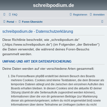
schreibpodium.de
FAQ
Registrieren
Anmelden
S
Portal
Foren-Übersicht
u
schreibpodium.de - Datenschutzerklärung
c
h
Diese Richtlinie beschreibt, wie „schreibpodium.de“
(„https://www.schreibpodium.de“) (im Folgenden „der Betreiber“)
e
die Daten verwendet, die während deines Foren-Besuchs
gesammelt werden.
UMFANG UND ART DER DATENSPEICHERUNG
Deine Daten werden auf vier verschiedene Arten gesammelt:
Die Forensoftware phpBB erstellt bei deinem Besuch des Boards
mehrere Cookies. Cookies sind kleine Textdateien, die dein Browser als
temporäre Dateien ablegt und die zwischen den einzelnen Aufrufen des
Boards erhalten bleiben. In diesen Cookies sind die aktuelle ID deiner
Sitzung (damit dir alle Seitenaufrufe zugeordnet werden können),
Informationen über die von dir gelesenen Beiträge (zur Markierung
dieser als gelesen/ungelesen; sofern du nicht angemeldet bist) sowie
Informationen über deine Teilnahme an Umfragen (sofern du nicht