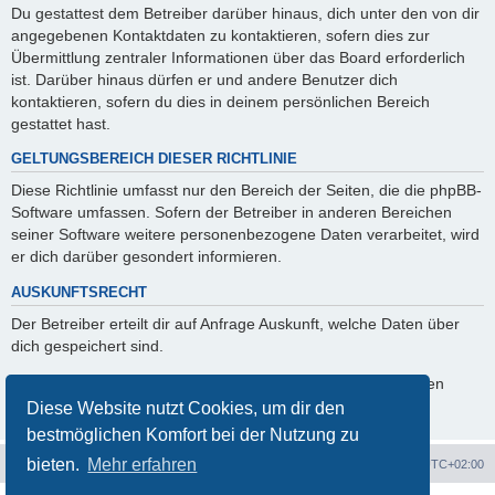
Du gestattest dem Betreiber darüber hinaus, dich unter den von dir
angegebenen Kontaktdaten zu kontaktieren, sofern dies zur
Übermittlung zentraler Informationen über das Board erforderlich
ist. Darüber hinaus dürfen er und andere Benutzer dich
kontaktieren, sofern du dies in deinem persönlichen Bereich
gestattet hast.
GELTUNGSBEREICH DIESER RICHTLINIE
Diese Richtlinie umfasst nur den Bereich der Seiten, die die phpBB-
Software umfassen. Sofern der Betreiber in anderen Bereichen
seiner Software weitere personenbezogene Daten verarbeitet, wird
er dich darüber gesondert informieren.
AUSKUNFTSRECHT
Der Betreiber erteilt dir auf Anfrage Auskunft, welche Daten über
dich gespeichert sind.
Du kannst jederzeit die Löschung bzw. Sperrung deiner Daten
verlangen. Kontaktiere hierzu bitte den Betreiber.
Diese Website nutzt Cookies, um dir den
bestmöglichen Komfort bei der Nutzung zu
bieten.
Mehr erfahren
Portal
Foren-Übersicht
Alle Zeiten sind
UTC+02:00