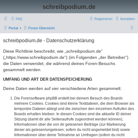
schreibpodium.de
FAQ
Registrieren
Anmelden
S
Portal
Foren-Übersicht
u
schreibpodium.de - Datenschutzerklärung
c
h
Diese Richtlinie beschreibt, wie „schreibpodium.de“
(„https://www.schreibpodium.de“) (im Folgenden „der Betreiber“)
e
die Daten verwendet, die während deines Foren-Besuchs
gesammelt werden.
UMFANG UND ART DER DATENSPEICHERUNG
Deine Daten werden auf vier verschiedene Arten gesammelt:
Die Forensoftware phpBB erstellt bei deinem Besuch des Boards
mehrere Cookies. Cookies sind kleine Textdateien, die dein Browser als
temporäre Dateien ablegt und die zwischen den einzelnen Aufrufen des
Boards erhalten bleiben. In diesen Cookies sind die aktuelle ID deiner
Sitzung (damit dir alle Seitenaufrufe zugeordnet werden können),
Informationen über die von dir gelesenen Beiträge (zur Markierung
dieser als gelesen/ungelesen; sofern du nicht angemeldet bist) sowie
Informationen über deine Teilnahme an Umfragen (sofern du nicht