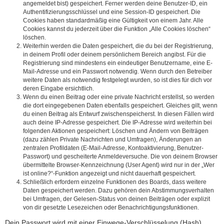
angemeldet bist) gespeichert. Ferner werden deine Benutzer-ID, ein
Authentifizierungsschlüssel und eine Session-ID gespeichert. Die
Cookies haben standardmäßig eine Gültigkeit von einem Jahr. Alle
Cookies kannst du jederzeit über die Funktion „Alle Cookies löschen“
löschen.
Weiterhin werden die Daten gespeichert, die du bei der Registrierung,
in deinem Profil oder deinem persönlichem Bereich angibst. Für die
Registrierung sind mindestens ein eindeutiger Benutzername, eine E-
Mail-Adresse und ein Passwort notwendig. Wenn durch den Betreiber
weitere Daten als notwendig festgelegt wurden, so ist dies für dich vor
deren Eingabe ersichtlich.
Wenn du einen Beitrag oder eine private Nachricht erstellst, so werden
die dort eingegebenen Daten ebenfalls gespeichert. Gleiches gilt, wenn
du einen Beitrag als Entwurf zwischenspeicherst. In diesen Fällen wird
auch deine IP-Adresse gespeichert. Die IP-Adresse wird weiterhin bei
folgenden Aktionen gespeichert: Löschen und Ändern von Beiträgen
(dazu zählen Private Nachrichten und Umfragen), Änderungen an
zentralen Profildaten (E-Mail-Adresse, Kontoaktivierung, Benutzer-
Passwort) und gescheiterte Anmeldeversuche. Die von deinem Browser
übermittelte Browser-Kennzeichnung (User Agent) wird nur in der „Wer
ist online?“-Funktion angezeigt und nicht dauerhaft gespeichert.
Schließlich erfordern einzelne Funktionen des Boards, dass weitere
Daten gespeichert werden. Dazu gehören dein Abstimmungsverhalten
bei Umfragen, der Gelesen-Status von deinen Beiträgen oder explizit
von dir gesetzte Lesezeichen oder Benachrichtigungsfunktionen.
Dein Passwort wird mit einer Einwege-Verschlüsselung (Hash)