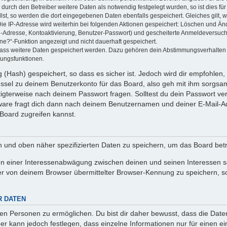
rch den Betreiber weitere Daten als notwendig festgelegt wurden, so ist dies für 
llst, so werden die dort eingegebenen Daten ebenfalls gespeichert. Gleiches gilt, 
Die IP-Adresse wird weiterhin bei folgenden Aktionen gespeichert: Löschen und Än
l-Adresse, Kontoaktivierung, Benutzer-Passwort) und gescheiterte Anmeldeversuch
ine?“-Funktion angezeigt und nicht dauerhaft gespeichert.
 dass weitere Daten gespeichert werden. Dazu gehören dein Abstimmungsverhalten
gungsfunktionen.
(Hash) gespeichert, so dass es sicher ist. Jedoch wird dir empfohlen, 
ssel zu deinem Benutzerkonto für das Board, also geh mit ihm sorgsam
htigterweise nach deinem Passwort fragen. Solltest du dein Passwort v
are fragt dich dann nach deinem Benutzernamen und deiner E-Mail-Ad
Board zugreifen kannst.
en und oben näher spezifizierten Daten zu speichern, um das Board bet
en einer Interessenabwägung zwischen deinen und seinen Interessen sow
r von deinem Browser übermittelter Browser-Kennung zu speichern, so
R DATEN
n Personen zu ermöglichen. Du bist dir daher bewusst, dass die Daten d
ber kann jedoch festlegen, dass einzelne Informationen nur für einen ei