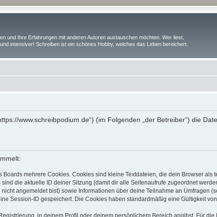
iben und Ihre Erfahrungen mit anderen Autoren austauschen möchten. Wer liest,
und intensiver! Schreiben ist ein schönes Hobby, welches das Leben bereichert.
(„https://www.schreibpodium.de“) (im Folgenden „der Betreiber“) die D
ammelt:
s Boards mehrere Cookies. Cookies sind kleine Textdateien, die dein Browser als
 sind die aktuelle ID deiner Sitzung (damit dir alle Seitenaufrufe zugeordnet werd
u nicht angemeldet bist) sowie Informationen über deine Teilnahme an Umfragen (s
eine Session-ID gespeichert. Die Cookies haben standardmäßig eine Gültigkeit von 
Registrierung, in deinem Profil oder deinem persönlichem Bereich angibst. Für di