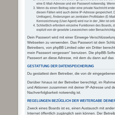
eine E-Mail-Adresse und ein Passwort notwendig. Wenn du
Wenn du einen Beitrag oder eine private Nachricht erste
diesen Fällen wird auch deine IP-Adresse gespeichert. 
Umfragen), Änderungen an zentralen Profildaten (E-Mai
Kennzeichnung (User Agent) wird nur in der „Wer ist onl
Schließlich erfordern einzelne Funktionen des Boards,
explizit von dir gesetzte Lesezeichen oder Benachrichti
Dein Passwort wird mit einer Einwege-Verschlüsselung 
Webseiten zu verwenden. Das Passwort ist dein Schlü
Betreibers, von phpBB Limited oder ein Dritter berec
mein Passwort vergessen“ benutzen. Die phpBB-Softw
Passwort an diese Adresse, mit dem du dann auf das 
GESTATTUNG DER DATENSPEICHERUNG
Du gestattest dem Betreiber, die von dir eingegeben
Darüber hinaus ist der Betreiber berechtigt, im Rahm
und Aktionen zusammen mit deiner IP-Adresse und de
Nachverfolgbarkeit notwendig ist.
REGELUNGEN BEZÜGLICH DER WEITERGABE DEINE
Zweck eines Boards ist es, einen Austausch mit andere
Internet öffentlich zugänglich sein können. Der Betrei