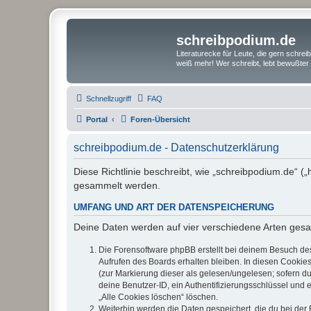
schreibpodium.de
Literaturecke für Leute, die gern schre
weiß mehr! Wer schreibt, lebt bewußter 
Schnellzugriff
FAQ
Portal
Foren-Übersicht
schreibpodium.de - Datenschutzerklärung
Diese Richtlinie beschreibt, wie „schreibpodium.de“ 
gesammelt werden.
UMFANG UND ART DER DATENSPEICHERUNG
Deine Daten werden auf vier verschiedene Arten ges
Die Forensoftware phpBB erstellt bei deinem Besuch de
Aufrufen des Boards erhalten bleiben. In diesen Cookies
(zur Markierung dieser als gelesen/ungelesen; sofern d
deine Benutzer-ID, ein Authentifizierungsschlüssel und 
„Alle Cookies löschen“ löschen.
Weiterhin werden die Daten gespeichert, die du bei der 