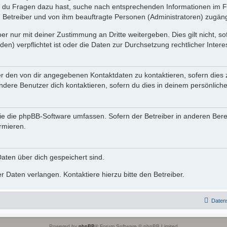
n du Fragen dazu hast, suche nach entsprechenden Informationen im Fo
n Betreiber und von ihm beauftragte Personen (Administratoren) zugäng
r nur mit deiner Zustimmung an Dritte weitergeben. Dies gilt nicht, s
n) verpflichtet ist oder die Daten zur Durchsetzung rechtlicher Interes
er den von dir angegebenen Kontaktdaten zu kontaktieren, sofern dies 
andere Benutzer dich kontaktieren, sofern du dies in deinem persönliche
, die die phpBB-Software umfassen. Sofern der Betreiber in anderen Be
ormieren.
 Daten über dich gespeichert sind.
 Daten verlangen. Kontaktiere hierzu bitte den Betreiber.
Daten
Powered by
phpBB
® Forum Software © phpBB Limited