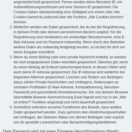
angemeldet bist) gespeichert. Ferner werden deine Benutzer-ID, ein
Authentifizierungsschlüssel und eine Session-ID gespeichert. Die
Cookies haben standardmäßig eine Gültigkeit von einem Jahr. Alle
Cookies kannst du jederzeit über die Funktion „Alle Cookies löschen“
löschen.
Weiterhin werden die Daten gespeichert, die du bei der Registrierung,
in deinem Profil oder deinem persönlichem Bereich angibst. Für die
Registrierung sind mindestens ein eindeutiger Benutzername, eine E-
Mail-Adresse und ein Passwort notwendig. Wenn durch den Betreiber
weitere Daten als notwendig festgelegt wurden, so ist dies für dich vor
deren Eingabe ersichtlich.
Wenn du einen Beitrag oder eine private Nachricht erstellst, so werden
die dort eingegebenen Daten ebenfalls gespeichert. Gleiches gilt, wenn
du einen Beitrag als Entwurf zwischenspeicherst. In diesen Fällen wird
auch deine IP-Adresse gespeichert. Die IP-Adresse wird weiterhin bei
folgenden Aktionen gespeichert: Löschen und Ändern von Beiträgen
(dazu zählen Private Nachrichten und Umfragen), Änderungen an
zentralen Profildaten (E-Mail-Adresse, Kontoaktivierung, Benutzer-
Passwort) und gescheiterte Anmeldeversuche. Die von deinem Browser
übermittelte Browser-Kennzeichnung (User Agent) wird nur in der „Wer
ist online?“-Funktion angezeigt und nicht dauerhaft gespeichert.
Schließlich erfordern einzelne Funktionen des Boards, dass weitere
Daten gespeichert werden. Dazu gehören dein Abstimmungsverhalten
bei Umfragen, der Gelesen-Status von deinen Beiträgen oder explizit
von dir gesetzte Lesezeichen oder Benachrichtigungsfunktionen.
Dein Passwort wird mit einer Einwege-Verschlüsselung (Hash)