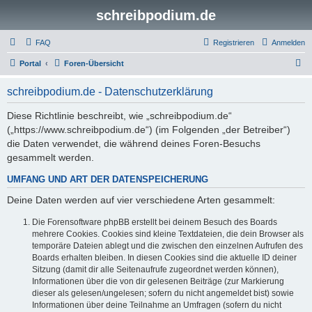
schreibpodium.de
FAQ
Registrieren
Anmelden
S
Portal
Foren-Übersicht
u
schreibpodium.de - Datenschutzerklärung
c
h
Diese Richtlinie beschreibt, wie „schreibpodium.de“
(„https://www.schreibpodium.de“) (im Folgenden „der Betreiber“)
e
die Daten verwendet, die während deines Foren-Besuchs
gesammelt werden.
UMFANG UND ART DER DATENSPEICHERUNG
Deine Daten werden auf vier verschiedene Arten gesammelt:
Die Forensoftware phpBB erstellt bei deinem Besuch des Boards
mehrere Cookies. Cookies sind kleine Textdateien, die dein Browser als
temporäre Dateien ablegt und die zwischen den einzelnen Aufrufen des
Boards erhalten bleiben. In diesen Cookies sind die aktuelle ID deiner
Sitzung (damit dir alle Seitenaufrufe zugeordnet werden können),
Informationen über die von dir gelesenen Beiträge (zur Markierung
dieser als gelesen/ungelesen; sofern du nicht angemeldet bist) sowie
Informationen über deine Teilnahme an Umfragen (sofern du nicht