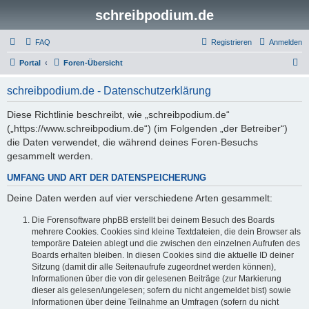
schreibpodium.de
FAQ
Registrieren
Anmelden
S
Portal
Foren-Übersicht
u
schreibpodium.de - Datenschutzerklärung
c
h
Diese Richtlinie beschreibt, wie „schreibpodium.de“
(„https://www.schreibpodium.de“) (im Folgenden „der Betreiber“)
e
die Daten verwendet, die während deines Foren-Besuchs
gesammelt werden.
UMFANG UND ART DER DATENSPEICHERUNG
Deine Daten werden auf vier verschiedene Arten gesammelt:
Die Forensoftware phpBB erstellt bei deinem Besuch des Boards
mehrere Cookies. Cookies sind kleine Textdateien, die dein Browser als
temporäre Dateien ablegt und die zwischen den einzelnen Aufrufen des
Boards erhalten bleiben. In diesen Cookies sind die aktuelle ID deiner
Sitzung (damit dir alle Seitenaufrufe zugeordnet werden können),
Informationen über die von dir gelesenen Beiträge (zur Markierung
dieser als gelesen/ungelesen; sofern du nicht angemeldet bist) sowie
Informationen über deine Teilnahme an Umfragen (sofern du nicht