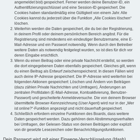
angemeldet bist) gespeichert. Ferner werden deine Benutzer-ID, ein
Authentifizierungsschlüssel und eine Session-ID gespeichert. Die
Cookies haben standardmäßig eine Gültigkeit von einem Jahr. Alle
Cookies kannst du jederzeit über die Funktion „Alle Cookies löschen“
löschen.
Weiterhin werden die Daten gespeichert, die du bei der Registrierung,
in deinem Profil oder deinem persönlichem Bereich angibst. Für die
Registrierung sind mindestens ein eindeutiger Benutzername, eine E-
Mail-Adresse und ein Passwort notwendig. Wenn durch den Betreiber
weitere Daten als notwendig festgelegt wurden, so ist dies für dich vor
deren Eingabe ersichtlich.
Wenn du einen Beitrag oder eine private Nachricht erstellst, so werden
die dort eingegebenen Daten ebenfalls gespeichert. Gleiches gilt, wenn
du einen Beitrag als Entwurf zwischenspeicherst. In diesen Fällen wird
auch deine IP-Adresse gespeichert. Die IP-Adresse wird weiterhin bei
folgenden Aktionen gespeichert: Löschen und Ändern von Beiträgen
(dazu zählen Private Nachrichten und Umfragen), Änderungen an
zentralen Profildaten (E-Mail-Adresse, Kontoaktivierung, Benutzer-
Passwort) und gescheiterte Anmeldeversuche. Die von deinem Browser
übermittelte Browser-Kennzeichnung (User Agent) wird nur in der „Wer
ist online?“-Funktion angezeigt und nicht dauerhaft gespeichert.
Schließlich erfordern einzelne Funktionen des Boards, dass weitere
Daten gespeichert werden. Dazu gehören dein Abstimmungsverhalten
bei Umfragen, der Gelesen-Status von deinen Beiträgen oder explizit
von dir gesetzte Lesezeichen oder Benachrichtigungsfunktionen.
Dein Passwort wird mit einer Einwege-Verschlüsselung (Hash)