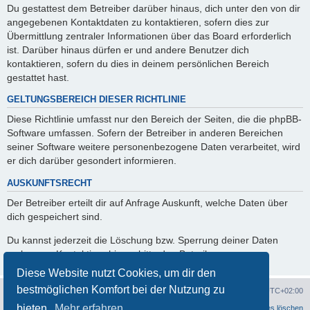
Du gestattest dem Betreiber darüber hinaus, dich unter den von dir
angegebenen Kontaktdaten zu kontaktieren, sofern dies zur
Übermittlung zentraler Informationen über das Board erforderlich
ist. Darüber hinaus dürfen er und andere Benutzer dich
kontaktieren, sofern du dies in deinem persönlichen Bereich
gestattet hast.
GELTUNGSBEREICH DIESER RICHTLINIE
Diese Richtlinie umfasst nur den Bereich der Seiten, die die phpBB-
Software umfassen. Sofern der Betreiber in anderen Bereichen
seiner Software weitere personenbezogene Daten verarbeitet, wird
er dich darüber gesondert informieren.
AUSKUNFTSRECHT
Der Betreiber erteilt dir auf Anfrage Auskunft, welche Daten über
dich gespeichert sind.
Du kannst jederzeit die Löschung bzw. Sperrung deiner Daten
verlangen. Kontaktiere hierzu bitte den Betreiber.
Diese Website nutzt Cookies, um dir den
bestmöglichen Komfort bei der Nutzung zu
Portal
Foren-Übersicht
Alle Zeiten sind
UTC+02:00
bieten.
Mehr erfahren
Datenschutzerklärung
Alle Cookies löschen