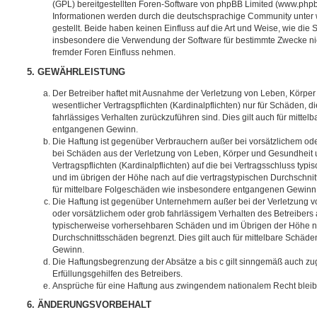
(GPL) bereitgestellten Foren-Software von phpBB Limited (www.php
Informationen werden durch die deutschsprachige Community unter
gestellt. Beide haben keinen Einfluss auf die Art und Weise, wie die
insbesondere die Verwendung der Software für bestimmte Zwecke nic
fremder Foren Einfluss nehmen.
5. GEWÄHRLEISTUNG
Der Betreiber haftet mit Ausnahme der Verletzung von Leben, Körpe
wesentlicher Vertragspflichten (Kardinalpflichten) nur für Schäden, di
fahrlässiges Verhalten zurückzuführen sind. Dies gilt auch für mitt
entgangenen Gewinn.
Die Haftung ist gegenüber Verbrauchern außer bei vorsätzlichem ode
bei Schäden aus der Verletzung von Leben, Körper und Gesundheit u
Vertragspflichten (Kardinalpflichten) auf die bei Vertragsschluss t
und im übrigen der Höhe nach auf die vertragstypischen Durchschnit
für mittelbare Folgeschäden wie insbesondere entgangenen Gewinn
Die Haftung ist gegenüber Unternehmern außer bei der Verletzung 
oder vorsätzlichem oder grob fahrlässigem Verhalten des Betreibers 
typischerweise vorhersehbaren Schäden und im Übrigen der Höhe na
Durchschnittsschäden begrenzt. Dies gilt auch für mittelbare Schä
Gewinn.
Die Haftungsbegrenzung der Absätze a bis c gilt sinngemäß auch zug
Erfüllungsgehilfen des Betreibers.
Ansprüche für eine Haftung aus zwingendem nationalem Recht bleib
6. ÄNDERUNGSVORBEHALT