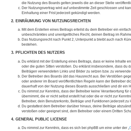
die Nutzung des Boards gelten jeweils die an dieser Stelle veröffent
Der Nutzungsvertrag wird auf unbestimmte Zeit geschlossen und ka
Einhaltung einer Frist jederzeit gekündigt werden.
2. EINRÄUMUNG VON NUTZUNGSRECHTEN
Mit dem Erstellen eines Beitrags erteilst du dem Betreiber ein einfach
unbeschränktes und unentgeltliches Recht, deinen Beitrag im Rahm
Das Nutzungsrecht nach Punkt 2, Unterpunkt a bleibt auch nach Kü
bestehen.
3. PFLICHTEN DES NUTZERS
Du erklärst mit der Erstellung eines Beitrags, dass er keine Inhalte e
oder die guten Sitten verstoßen. Du erklärst insbesondere, dass du da
Beiträgen verwendeten Links und Bilder zu setzen bzw. zu verwende
Der Betreiber des Boards übt das Hausrecht aus. Bei Verstößen g
oder anderer im Board veröffentlichten Regeln kann der Betreiber 
dauerhaft von der Nutzung dieses Boards ausschließen und dir ein H
Du nimmst zur Kenntnis, dass der Betreiber keine Verantwortung für d
übernimmt, die er nicht selbst erstellt hat oder die er nicht zur Ken
Betreiber, dein Benutzerkonto, Beiträge und Funktionen jederzeit zu 
Du gestattest dem Betreiber darüber hinaus, deine Beiträge abzuände
verstoßen oder geeignet sind, dem Betreiber oder einem Dritten Sc
4. GENERAL PUBLIC LICENSE
Du nimmst zur Kenntnis, dass es sich bei phpBB um eine unter der „
G