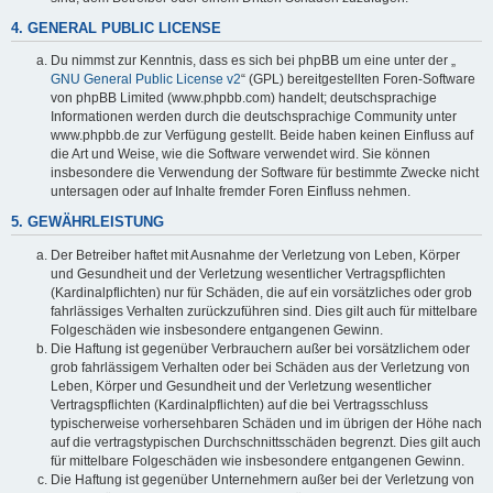
4. GENERAL PUBLIC LICENSE
Du nimmst zur Kenntnis, dass es sich bei phpBB um eine unter der „
GNU General Public License v2
“ (GPL) bereitgestellten Foren-Software
von phpBB Limited (www.phpbb.com) handelt; deutschsprachige
Informationen werden durch die deutschsprachige Community unter
www.phpbb.de zur Verfügung gestellt. Beide haben keinen Einfluss auf
die Art und Weise, wie die Software verwendet wird. Sie können
insbesondere die Verwendung der Software für bestimmte Zwecke nicht
untersagen oder auf Inhalte fremder Foren Einfluss nehmen.
5. GEWÄHRLEISTUNG
Der Betreiber haftet mit Ausnahme der Verletzung von Leben, Körper
und Gesundheit und der Verletzung wesentlicher Vertragspflichten
(Kardinalpflichten) nur für Schäden, die auf ein vorsätzliches oder grob
fahrlässiges Verhalten zurückzuführen sind. Dies gilt auch für mittelbare
Folgeschäden wie insbesondere entgangenen Gewinn.
Die Haftung ist gegenüber Verbrauchern außer bei vorsätzlichem oder
grob fahrlässigem Verhalten oder bei Schäden aus der Verletzung von
Leben, Körper und Gesundheit und der Verletzung wesentlicher
Vertragspflichten (Kardinalpflichten) auf die bei Vertragsschluss
typischerweise vorhersehbaren Schäden und im übrigen der Höhe nach
auf die vertragstypischen Durchschnittsschäden begrenzt. Dies gilt auch
für mittelbare Folgeschäden wie insbesondere entgangenen Gewinn.
Die Haftung ist gegenüber Unternehmern außer bei der Verletzung von