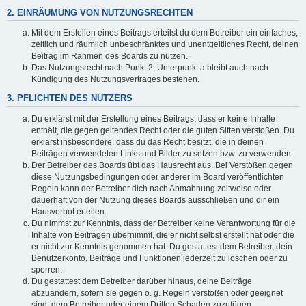
2. EINRÄUMUNG VON NUTZUNGSRECHTEN
Mit dem Erstellen eines Beitrags erteilst du dem Betreiber ein einfaches,
zeitlich und räumlich unbeschränktes und unentgeltliches Recht, deinen
Beitrag im Rahmen des Boards zu nutzen.
Das Nutzungsrecht nach Punkt 2, Unterpunkt a bleibt auch nach
Kündigung des Nutzungsvertrages bestehen.
3. PFLICHTEN DES NUTZERS
Du erklärst mit der Erstellung eines Beitrags, dass er keine Inhalte
enthält, die gegen geltendes Recht oder die guten Sitten verstoßen. Du
erklärst insbesondere, dass du das Recht besitzt, die in deinen
Beiträgen verwendeten Links und Bilder zu setzen bzw. zu verwenden.
Der Betreiber des Boards übt das Hausrecht aus. Bei Verstößen gegen
diese Nutzungsbedingungen oder anderer im Board veröffentlichten
Regeln kann der Betreiber dich nach Abmahnung zeitweise oder
dauerhaft von der Nutzung dieses Boards ausschließen und dir ein
Hausverbot erteilen.
Du nimmst zur Kenntnis, dass der Betreiber keine Verantwortung für die
Inhalte von Beiträgen übernimmt, die er nicht selbst erstellt hat oder die
er nicht zur Kenntnis genommen hat. Du gestattest dem Betreiber, dein
Benutzerkonto, Beiträge und Funktionen jederzeit zu löschen oder zu
sperren.
Du gestattest dem Betreiber darüber hinaus, deine Beiträge
abzuändern, sofern sie gegen o. g. Regeln verstoßen oder geeignet
sind, dem Betreiber oder einem Dritten Schaden zuzufügen.