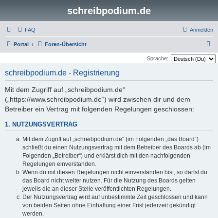
schreibpodium.de
FAQ
Anmelden
S
Portal
Foren-Übersicht
u
Sprache:
c
schreibpodium.de - Registrierung
h
Mit dem Zugriff auf „schreibpodium.de“
e
(„https://www.schreibpodium.de“) wird zwischen dir und dem
Betreiber ein Vertrag mit folgenden Regelungen geschlossen:
1. NUTZUNGSVERTRAG
Mit dem Zugriff auf „schreibpodium.de“ (im Folgenden „das Board“)
schließt du einen Nutzungsvertrag mit dem Betreiber des Boards ab (im
Folgenden „Betreiber“) und erklärst dich mit den nachfolgenden
Regelungen einverstanden.
Wenn du mit diesen Regelungen nicht einverstanden bist, so darfst du
das Board nicht weiter nutzen. Für die Nutzung des Boards gelten
jeweils die an dieser Stelle veröffentlichten Regelungen.
Der Nutzungsvertrag wird auf unbestimmte Zeit geschlossen und kann
von beiden Seiten ohne Einhaltung einer Frist jederzeit gekündigt
werden.