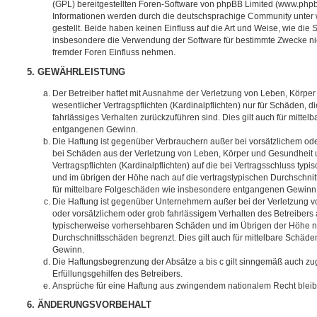
(GPL) bereitgestellten Foren-Software von phpBB Limited (www.php
Informationen werden durch die deutschsprachige Community unter
gestellt. Beide haben keinen Einfluss auf die Art und Weise, wie die
insbesondere die Verwendung der Software für bestimmte Zwecke nic
fremder Foren Einfluss nehmen.
5. GEWÄHRLEISTUNG
Der Betreiber haftet mit Ausnahme der Verletzung von Leben, Körpe
wesentlicher Vertragspflichten (Kardinalpflichten) nur für Schäden, di
fahrlässiges Verhalten zurückzuführen sind. Dies gilt auch für mitt
entgangenen Gewinn.
Die Haftung ist gegenüber Verbrauchern außer bei vorsätzlichem ode
bei Schäden aus der Verletzung von Leben, Körper und Gesundheit u
Vertragspflichten (Kardinalpflichten) auf die bei Vertragsschluss t
und im übrigen der Höhe nach auf die vertragstypischen Durchschnit
für mittelbare Folgeschäden wie insbesondere entgangenen Gewinn
Die Haftung ist gegenüber Unternehmern außer bei der Verletzung 
oder vorsätzlichem oder grob fahrlässigem Verhalten des Betreibers 
typischerweise vorhersehbaren Schäden und im Übrigen der Höhe na
Durchschnittsschäden begrenzt. Dies gilt auch für mittelbare Schä
Gewinn.
Die Haftungsbegrenzung der Absätze a bis c gilt sinngemäß auch zug
Erfüllungsgehilfen des Betreibers.
Ansprüche für eine Haftung aus zwingendem nationalem Recht bleib
6. ÄNDERUNGSVORBEHALT