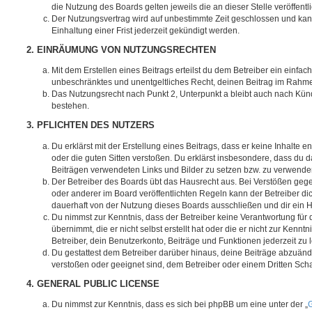
die Nutzung des Boards gelten jeweils die an dieser Stelle veröffent
Der Nutzungsvertrag wird auf unbestimmte Zeit geschlossen und ka
Einhaltung einer Frist jederzeit gekündigt werden.
2. EINRÄUMUNG VON NUTZUNGSRECHTEN
Mit dem Erstellen eines Beitrags erteilst du dem Betreiber ein einfach
unbeschränktes und unentgeltliches Recht, deinen Beitrag im Rahm
Das Nutzungsrecht nach Punkt 2, Unterpunkt a bleibt auch nach Kü
bestehen.
3. PFLICHTEN DES NUTZERS
Du erklärst mit der Erstellung eines Beitrags, dass er keine Inhalte e
oder die guten Sitten verstoßen. Du erklärst insbesondere, dass du da
Beiträgen verwendeten Links und Bilder zu setzen bzw. zu verwende
Der Betreiber des Boards übt das Hausrecht aus. Bei Verstößen g
oder anderer im Board veröffentlichten Regeln kann der Betreiber 
dauerhaft von der Nutzung dieses Boards ausschließen und dir ein H
Du nimmst zur Kenntnis, dass der Betreiber keine Verantwortung für d
übernimmt, die er nicht selbst erstellt hat oder die er nicht zur Ken
Betreiber, dein Benutzerkonto, Beiträge und Funktionen jederzeit zu 
Du gestattest dem Betreiber darüber hinaus, deine Beiträge abzuände
verstoßen oder geeignet sind, dem Betreiber oder einem Dritten Sc
4. GENERAL PUBLIC LICENSE
Du nimmst zur Kenntnis, dass es sich bei phpBB um eine unter der „
G