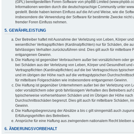
(GPL) bereitgestellten Foren-Software von phpBB Limited (www.phpbb.c
Informationen werden durch die deutschsprachige Community unter www
gestellt. Beide haben keinen Einfluss auf die Art und Weise, wie die Sof
insbesondere die Verwendung der Software für bestimmte Zwecke nicht u
fremder Foren Einfluss nehmen.
5. GEWÄHRLEISTUNG
Der Betreiber haftet mit Ausnahme der Verletzung von Leben, Körper un
wesentlicher Vertragspflichten (Kardinalpflichten) nur für Schäden, die au
fahrlässiges Verhalten zurückzuführen sind. Dies gilt auch für mittelba
entgangenen Gewinn.
Die Haftung ist gegenüber Verbrauchern außer bei vorsätzlichem oder gr
bei Schäden aus der Verletzung von Leben, Körper und Gesundheit und d
Vertragspflichten (Kardinalpflichten) auf die bei Vertragsschluss typis
und im übrigen der Höhe nach auf die vertragstypischen Durchschnittssc
für mittelbare Folgeschäden wie insbesondere entgangenen Gewinn.
Die Haftung ist gegenüber Unternehmern außer bei der Verletzung von 
oder vorsätzlichem oder grob fahrlässigem Verhalten des Betreibers auf d
typischerweise vorhersehbaren Schäden und im Übrigen der Höhe nach a
Durchschnittsschäden begrenzt. Dies gilt auch für mittelbare Schäden,
Gewinn.
Die Haftungsbegrenzung der Absätze a bis c gilt sinngemäß auch zugunst
Erfüllungsgehilfen des Betreibers.
Ansprüche für eine Haftung aus zwingendem nationalem Recht bleiben u
6. ÄNDERUNGSVORBEHALT