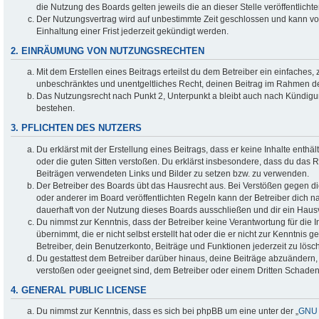
die Nutzung des Boards gelten jeweils die an dieser Stelle veröffentlich
Der Nutzungsvertrag wird auf unbestimmte Zeit geschlossen und kann v
Einhaltung einer Frist jederzeit gekündigt werden.
2. EINRÄUMUNG VON NUTZUNGSRECHTEN
Mit dem Erstellen eines Beitrags erteilst du dem Betreiber ein einfaches, 
unbeschränktes und unentgeltliches Recht, deinen Beitrag im Rahmen d
Das Nutzungsrecht nach Punkt 2, Unterpunkt a bleibt auch nach Kündig
bestehen.
3. PFLICHTEN DES NUTZERS
Du erklärst mit der Erstellung eines Beitrags, dass er keine Inhalte enthä
oder die guten Sitten verstoßen. Du erklärst insbesondere, dass du das Re
Beiträgen verwendeten Links und Bilder zu setzen bzw. zu verwenden.
Der Betreiber des Boards übt das Hausrecht aus. Bei Verstößen gegen
oder anderer im Board veröffentlichten Regeln kann der Betreiber dich
dauerhaft von der Nutzung dieses Boards ausschließen und dir ein Hausv
Du nimmst zur Kenntnis, dass der Betreiber keine Verantwortung für die I
übernimmt, die er nicht selbst erstellt hat oder die er nicht zur Kenntni
Betreiber, dein Benutzerkonto, Beiträge und Funktionen jederzeit zu lösc
Du gestattest dem Betreiber darüber hinaus, deine Beiträge abzuändern, 
verstoßen oder geeignet sind, dem Betreiber oder einem Dritten Schade
4. GENERAL PUBLIC LICENSE
Du nimmst zur Kenntnis, dass es sich bei phpBB um eine unter der „
GNU 