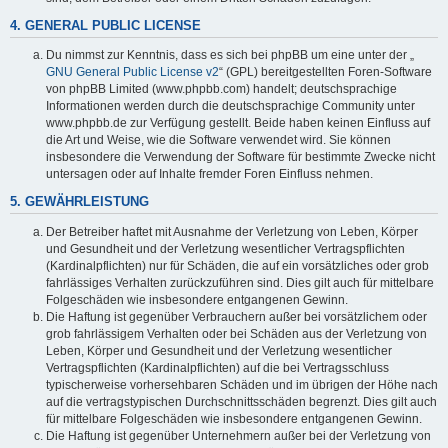
4. GENERAL PUBLIC LICENSE
Du nimmst zur Kenntnis, dass es sich bei phpBB um eine unter der „
GNU General Public License v2
“ (GPL) bereitgestellten Foren-Software
von phpBB Limited (www.phpbb.com) handelt; deutschsprachige
Informationen werden durch die deutschsprachige Community unter
www.phpbb.de zur Verfügung gestellt. Beide haben keinen Einfluss auf
die Art und Weise, wie die Software verwendet wird. Sie können
insbesondere die Verwendung der Software für bestimmte Zwecke nicht
untersagen oder auf Inhalte fremder Foren Einfluss nehmen.
5. GEWÄHRLEISTUNG
Der Betreiber haftet mit Ausnahme der Verletzung von Leben, Körper
und Gesundheit und der Verletzung wesentlicher Vertragspflichten
(Kardinalpflichten) nur für Schäden, die auf ein vorsätzliches oder grob
fahrlässiges Verhalten zurückzuführen sind. Dies gilt auch für mittelbare
Folgeschäden wie insbesondere entgangenen Gewinn.
Die Haftung ist gegenüber Verbrauchern außer bei vorsätzlichem oder
grob fahrlässigem Verhalten oder bei Schäden aus der Verletzung von
Leben, Körper und Gesundheit und der Verletzung wesentlicher
Vertragspflichten (Kardinalpflichten) auf die bei Vertragsschluss
typischerweise vorhersehbaren Schäden und im übrigen der Höhe nach
auf die vertragstypischen Durchschnittsschäden begrenzt. Dies gilt auch
für mittelbare Folgeschäden wie insbesondere entgangenen Gewinn.
Die Haftung ist gegenüber Unternehmern außer bei der Verletzung von