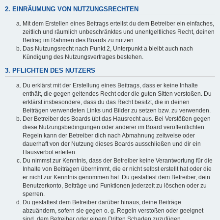
2. EINRÄUMUNG VON NUTZUNGSRECHTEN
Mit dem Erstellen eines Beitrags erteilst du dem Betreiber ein einfaches,
zeitlich und räumlich unbeschränktes und unentgeltliches Recht, deinen
Beitrag im Rahmen des Boards zu nutzen.
Das Nutzungsrecht nach Punkt 2, Unterpunkt a bleibt auch nach
Kündigung des Nutzungsvertrages bestehen.
3. PFLICHTEN DES NUTZERS
Du erklärst mit der Erstellung eines Beitrags, dass er keine Inhalte
enthält, die gegen geltendes Recht oder die guten Sitten verstoßen. Du
erklärst insbesondere, dass du das Recht besitzt, die in deinen
Beiträgen verwendeten Links und Bilder zu setzen bzw. zu verwenden.
Der Betreiber des Boards übt das Hausrecht aus. Bei Verstößen gegen
diese Nutzungsbedingungen oder anderer im Board veröffentlichten
Regeln kann der Betreiber dich nach Abmahnung zeitweise oder
dauerhaft von der Nutzung dieses Boards ausschließen und dir ein
Hausverbot erteilen.
Du nimmst zur Kenntnis, dass der Betreiber keine Verantwortung für die
Inhalte von Beiträgen übernimmt, die er nicht selbst erstellt hat oder die
er nicht zur Kenntnis genommen hat. Du gestattest dem Betreiber, dein
Benutzerkonto, Beiträge und Funktionen jederzeit zu löschen oder zu
sperren.
Du gestattest dem Betreiber darüber hinaus, deine Beiträge
abzuändern, sofern sie gegen o. g. Regeln verstoßen oder geeignet
sind, dem Betreiber oder einem Dritten Schaden zuzufügen.