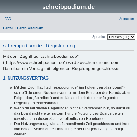
schreibpodium.de
FAQ
Anmelden
S
Portal
Foren-Übersicht
u
Sprache:
c
schreibpodium.de - Registrierung
h
Mit dem Zugriff auf „schreibpodium.de“
e
(„https://www.schreibpodium.de“) wird zwischen dir und dem
Betreiber ein Vertrag mit folgenden Regelungen geschlossen:
1. NUTZUNGSVERTRAG
Mit dem Zugriff auf „schreibpodium.de“ (im Folgenden „das Board“)
schließt du einen Nutzungsvertrag mit dem Betreiber des Boards ab (im
Folgenden „Betreiber“) und erklärst dich mit den nachfolgenden
Regelungen einverstanden.
Wenn du mit diesen Regelungen nicht einverstanden bist, so darfst du
das Board nicht weiter nutzen. Für die Nutzung des Boards gelten
jeweils die an dieser Stelle veröffentlichten Regelungen.
Der Nutzungsvertrag wird auf unbestimmte Zeit geschlossen und kann
von beiden Seiten ohne Einhaltung einer Frist jederzeit gekündigt
werden.