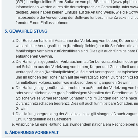
(GPL) bereitgestellten Foren-Software von phpBB Limited (www.phpbb.c
Informationen werden durch die deutschsprachige Community unter www
gestellt. Beide haben keinen Einfluss auf die Art und Weise, wie die Sof
insbesondere die Verwendung der Software für bestimmte Zwecke nicht u
fremder Foren Einfluss nehmen.
5. GEWÄHRLEISTUNG
Der Betreiber haftet mit Ausnahme der Verletzung von Leben, Körper un
wesentlicher Vertragspflichten (Kardinalpflichten) nur für Schäden, die au
fahrlässiges Verhalten zurückzuführen sind. Dies gilt auch für mittelba
entgangenen Gewinn.
Die Haftung ist gegenüber Verbrauchern außer bei vorsätzlichem oder gr
bei Schäden aus der Verletzung von Leben, Körper und Gesundheit und d
Vertragspflichten (Kardinalpflichten) auf die bei Vertragsschluss typis
und im übrigen der Höhe nach auf die vertragstypischen Durchschnittssc
für mittelbare Folgeschäden wie insbesondere entgangenen Gewinn.
Die Haftung ist gegenüber Unternehmern außer bei der Verletzung von 
oder vorsätzlichem oder grob fahrlässigem Verhalten des Betreibers auf d
typischerweise vorhersehbaren Schäden und im Übrigen der Höhe nach a
Durchschnittsschäden begrenzt. Dies gilt auch für mittelbare Schäden,
Gewinn.
Die Haftungsbegrenzung der Absätze a bis c gilt sinngemäß auch zugunst
Erfüllungsgehilfen des Betreibers.
Ansprüche für eine Haftung aus zwingendem nationalem Recht bleiben u
6. ÄNDERUNGSVORBEHALT