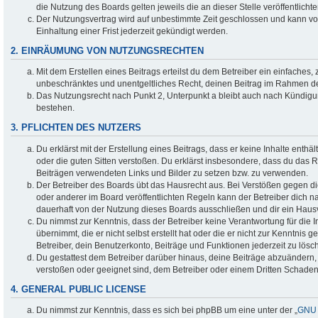
die Nutzung des Boards gelten jeweils die an dieser Stelle veröffentlich
Der Nutzungsvertrag wird auf unbestimmte Zeit geschlossen und kann v
Einhaltung einer Frist jederzeit gekündigt werden.
2. EINRÄUMUNG VON NUTZUNGSRECHTEN
Mit dem Erstellen eines Beitrags erteilst du dem Betreiber ein einfaches, 
unbeschränktes und unentgeltliches Recht, deinen Beitrag im Rahmen d
Das Nutzungsrecht nach Punkt 2, Unterpunkt a bleibt auch nach Kündig
bestehen.
3. PFLICHTEN DES NUTZERS
Du erklärst mit der Erstellung eines Beitrags, dass er keine Inhalte enthä
oder die guten Sitten verstoßen. Du erklärst insbesondere, dass du das Re
Beiträgen verwendeten Links und Bilder zu setzen bzw. zu verwenden.
Der Betreiber des Boards übt das Hausrecht aus. Bei Verstößen gegen
oder anderer im Board veröffentlichten Regeln kann der Betreiber dich
dauerhaft von der Nutzung dieses Boards ausschließen und dir ein Hausv
Du nimmst zur Kenntnis, dass der Betreiber keine Verantwortung für die I
übernimmt, die er nicht selbst erstellt hat oder die er nicht zur Kenntni
Betreiber, dein Benutzerkonto, Beiträge und Funktionen jederzeit zu lösc
Du gestattest dem Betreiber darüber hinaus, deine Beiträge abzuändern, 
verstoßen oder geeignet sind, dem Betreiber oder einem Dritten Schade
4. GENERAL PUBLIC LICENSE
Du nimmst zur Kenntnis, dass es sich bei phpBB um eine unter der „
GNU 