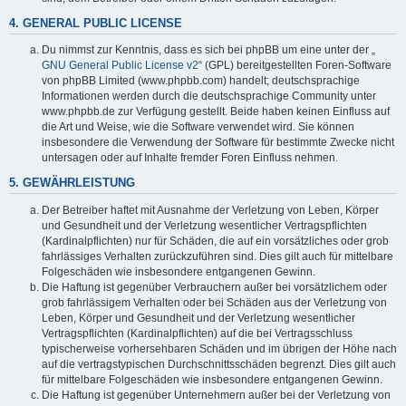
4. GENERAL PUBLIC LICENSE
Du nimmst zur Kenntnis, dass es sich bei phpBB um eine unter der „
GNU General Public License v2
“ (GPL) bereitgestellten Foren-Software
von phpBB Limited (www.phpbb.com) handelt; deutschsprachige
Informationen werden durch die deutschsprachige Community unter
www.phpbb.de zur Verfügung gestellt. Beide haben keinen Einfluss auf
die Art und Weise, wie die Software verwendet wird. Sie können
insbesondere die Verwendung der Software für bestimmte Zwecke nicht
untersagen oder auf Inhalte fremder Foren Einfluss nehmen.
5. GEWÄHRLEISTUNG
Der Betreiber haftet mit Ausnahme der Verletzung von Leben, Körper
und Gesundheit und der Verletzung wesentlicher Vertragspflichten
(Kardinalpflichten) nur für Schäden, die auf ein vorsätzliches oder grob
fahrlässiges Verhalten zurückzuführen sind. Dies gilt auch für mittelbare
Folgeschäden wie insbesondere entgangenen Gewinn.
Die Haftung ist gegenüber Verbrauchern außer bei vorsätzlichem oder
grob fahrlässigem Verhalten oder bei Schäden aus der Verletzung von
Leben, Körper und Gesundheit und der Verletzung wesentlicher
Vertragspflichten (Kardinalpflichten) auf die bei Vertragsschluss
typischerweise vorhersehbaren Schäden und im übrigen der Höhe nach
auf die vertragstypischen Durchschnittsschäden begrenzt. Dies gilt auch
für mittelbare Folgeschäden wie insbesondere entgangenen Gewinn.
Die Haftung ist gegenüber Unternehmern außer bei der Verletzung von