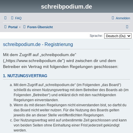
schreibpodium.de
FAQ
Anmelden
S
Portal
Foren-Übersicht
u
Sprache:
c
schreibpodium.de - Registrierung
h
Mit dem Zugriff auf „schreibpodium.de“
e
(„https://www.schreibpodium.de“) wird zwischen dir und dem
Betreiber ein Vertrag mit folgenden Regelungen geschlossen:
1. NUTZUNGSVERTRAG
Mit dem Zugriff auf „schreibpodium.de“ (im Folgenden „das Board“)
schließt du einen Nutzungsvertrag mit dem Betreiber des Boards ab (im
Folgenden „Betreiber“) und erklärst dich mit den nachfolgenden
Regelungen einverstanden.
Wenn du mit diesen Regelungen nicht einverstanden bist, so darfst du
das Board nicht weiter nutzen. Für die Nutzung des Boards gelten
jeweils die an dieser Stelle veröffentlichten Regelungen.
Der Nutzungsvertrag wird auf unbestimmte Zeit geschlossen und kann
von beiden Seiten ohne Einhaltung einer Frist jederzeit gekündigt
werden.