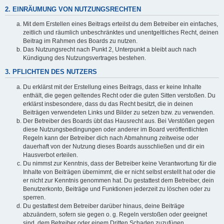
2. EINRÄUMUNG VON NUTZUNGSRECHTEN
Mit dem Erstellen eines Beitrags erteilst du dem Betreiber ein einfaches,
zeitlich und räumlich unbeschränktes und unentgeltliches Recht, deinen
Beitrag im Rahmen des Boards zu nutzen.
Das Nutzungsrecht nach Punkt 2, Unterpunkt a bleibt auch nach
Kündigung des Nutzungsvertrages bestehen.
3. PFLICHTEN DES NUTZERS
Du erklärst mit der Erstellung eines Beitrags, dass er keine Inhalte
enthält, die gegen geltendes Recht oder die guten Sitten verstoßen. Du
erklärst insbesondere, dass du das Recht besitzt, die in deinen
Beiträgen verwendeten Links und Bilder zu setzen bzw. zu verwenden.
Der Betreiber des Boards übt das Hausrecht aus. Bei Verstößen gegen
diese Nutzungsbedingungen oder anderer im Board veröffentlichten
Regeln kann der Betreiber dich nach Abmahnung zeitweise oder
dauerhaft von der Nutzung dieses Boards ausschließen und dir ein
Hausverbot erteilen.
Du nimmst zur Kenntnis, dass der Betreiber keine Verantwortung für die
Inhalte von Beiträgen übernimmt, die er nicht selbst erstellt hat oder die
er nicht zur Kenntnis genommen hat. Du gestattest dem Betreiber, dein
Benutzerkonto, Beiträge und Funktionen jederzeit zu löschen oder zu
sperren.
Du gestattest dem Betreiber darüber hinaus, deine Beiträge
abzuändern, sofern sie gegen o. g. Regeln verstoßen oder geeignet
sind, dem Betreiber oder einem Dritten Schaden zuzufügen.