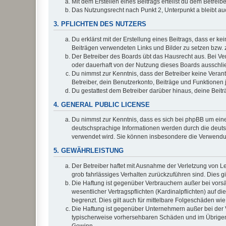
Mit dem Erstellen eines Beitrags erteilst du dem Betrei
Das Nutzungsrecht nach Punkt 2, Unterpunkt a bleibt 
3. PFLICHTEN DES NUTZERS
Du erklärst mit der Erstellung eines Beitrags, dass er ke
Beiträgen verwendeten Links und Bilder zu setzen bzw.
Der Betreiber des Boards übt das Hausrecht aus. Bei V
oder dauerhaft von der Nutzung dieses Boards ausschlie
Du nimmst zur Kenntnis, dass der Betreiber keine Verantw
Betreiber, dein Benutzerkonto, Beiträge und Funktionen 
Du gestattest dem Betreiber darüber hinaus, deine Beit
4. GENERAL PUBLIC LICENSE
Du nimmst zur Kenntnis, dass es sich bei phpBB um eine
deutschsprachige Informationen werden durch die deuts
verwendet wird. Sie können insbesondere die Verwendun
5. GEWÄHRLEISTUNG
Der Betreiber haftet mit Ausnahme der Verletzung von Le
grob fahrlässiges Verhalten zurückzuführen sind. Dies 
Die Haftung ist gegenüber Verbrauchern außer bei vors
wesentlicher Vertragspflichten (Kardinalpflichten) auf
begrenzt. Dies gilt auch für mittelbare Folgeschäden 
Die Haftung ist gegenüber Unternehmern außer bei der V
typischerweise vorhersehbaren Schäden und im Übrigen 
Gewinn.