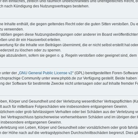
ber ein einfaches, zeitlich und räumlich unbeschränktes und unentgeltliches Recht
auch nach Kündigung des Nutzungsvertrages bestehen.
ine Inhalte enthält, die gegen geltendes Recht oder die guten Sitten verstoßen. Du 
 zu verwenden.
erstößen gegen diese Nutzungsbedingungen oder anderer im Board veröffentlichte
ßen und dir ein Hausverbot erteilen.
ortung für die Inhalte von Beiträgen übernimmt, die er nicht selbst erstellt hat od
jederzeit zu löschen oder zu sperren.
räge abzuändern, sofern sie gegen o. g. Regeln verstoßen oder geeignet sind, dem
 unter der „
GNU General Public License v2
“ (GPL) bereitgestellten Foren-Softwa
chsprachige Community unter www.phpbb.de zur Verfügung gestellt. Beide haben ke
g der Software für bestimmte Zwecke nicht untersagen oder auf Inhalte fremder F
ben, Körper und Gesundheit und der Verletzung wesentlicher Vertragspflichten (Kard
gilt auch für mittelbare Folgeschäden wie insbesondere entgangenen Gewinn.
ätzlichem oder grob fahrlässigem Verhalten oder bei Schäden aus der Verletzung 
 die bei Vertragsschluss typischerweise vorhersehbaren Schäden und im übrigen de
wie insbesondere entgangenen Gewinn.
erletzung von Leben, Körper und Gesundheit oder vorsätzlichem oder grob fahrläs
der Höhe nach auf die vertragstypischen Durchschnittsschäden begrenzt. Dies gi