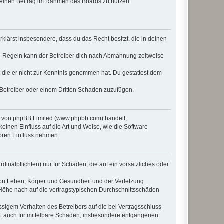
, deinen Beitrag im Rahmen des Boards zu nutzen.
erklärst insbesondere, dass du das Recht besitzt, die in deinen
n Regeln kann der Betreiber dich nach Abmahnung zeitweise
er die er nicht zur Kenntnis genommen hat. Du gestattest dem
 Betreiber oder einem Dritten Schaden zuzufügen.
re von phpBB Limited (www.phpbb.com) handelt;
inen Einfluss auf die Art und Weise, wie die Software
oren Einfluss nehmen.
inalpflichten) nur für Schäden, die auf ein vorsätzliches oder
von Leben, Körper und Gesundheit und der Verletzung
r Höhe nach auf die vertragstypischen Durchschnittsschäden
sigem Verhalten des Betreibers auf die bei Vertragsschluss
lt auch für mittelbare Schäden, insbesondere entgangenen