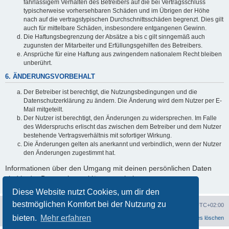
fahrlässigem Verhalten des Betreibers auf die bei Vertragsschluss
typischerweise vorhersehbaren Schäden und im Übrigen der Höhe
nach auf die vertragstypischen Durchschnittsschäden begrenzt. Dies gilt
auch für mittelbare Schäden, insbesondere entgangenen Gewinn.
Die Haftungsbegrenzung der Absätze a bis c gilt sinngemäß auch
zugunsten der Mitarbeiter und Erfüllungsgehilfen des Betreibers.
Ansprüche für eine Haftung aus zwingendem nationalem Recht bleiben
unberührt.
6. ÄNDERUNGSVORBEHALT
Der Betreiber ist berechtigt, die Nutzungsbedingungen und die
Datenschutzerklärung zu ändern. Die Änderung wird dem Nutzer per E-
Mail mitgeteilt.
Der Nutzer ist berechtigt, den Änderungen zu widersprechen. Im Falle
des Widerspruchs erlischt das zwischen dem Betreiber und dem Nutzer
bestehende Vertragsverhältnis mit sofortiger Wirkung.
Die Änderungen gelten als anerkannt und verbindlich, wenn der Nutzer
den Änderungen zugestimmt hat.
Informationen über den Umgang mit deinen persönlichen Daten
sind in der Datenschutzerklärung enthalten.
Diese Website nutzt Cookies, um dir den
bestmöglichen Komfort bei der Nutzung zu
Portal
Foren-Übersicht
Alle Zeiten sind
UTC+02:00
bieten.
Mehr erfahren
Datenschutzerklärung
Alle Cookies löschen