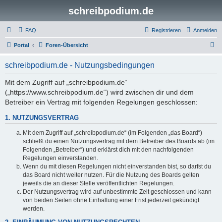
schreibpodium.de
FAQ
Registrieren
Anmelden
S
Portal
Foren-Übersicht
u
schreibpodium.de - Nutzungsbedingungen
c
h
Mit dem Zugriff auf „schreibpodium.de“
(„https://www.schreibpodium.de“) wird zwischen dir und dem
e
Betreiber ein Vertrag mit folgenden Regelungen geschlossen:
1. NUTZUNGSVERTRAG
Mit dem Zugriff auf „schreibpodium.de“ (im Folgenden „das Board“)
schließt du einen Nutzungsvertrag mit dem Betreiber des Boards ab (im
Folgenden „Betreiber“) und erklärst dich mit den nachfolgenden
Regelungen einverstanden.
Wenn du mit diesen Regelungen nicht einverstanden bist, so darfst du
das Board nicht weiter nutzen. Für die Nutzung des Boards gelten
jeweils die an dieser Stelle veröffentlichten Regelungen.
Der Nutzungsvertrag wird auf unbestimmte Zeit geschlossen und kann
von beiden Seiten ohne Einhaltung einer Frist jederzeit gekündigt
werden.