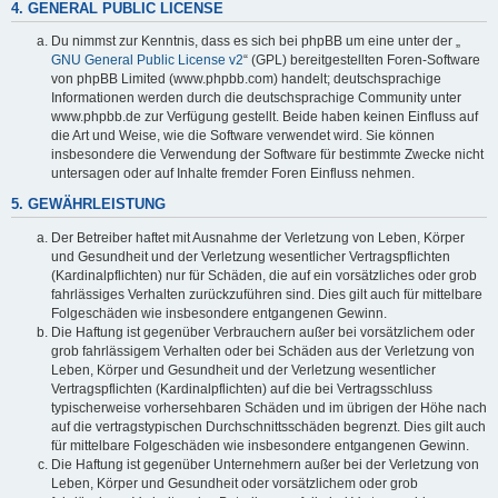
4. GENERAL PUBLIC LICENSE
Du nimmst zur Kenntnis, dass es sich bei phpBB um eine unter der „
GNU General Public License v2
“ (GPL) bereitgestellten Foren-Software
von phpBB Limited (www.phpbb.com) handelt; deutschsprachige
Informationen werden durch die deutschsprachige Community unter
www.phpbb.de zur Verfügung gestellt. Beide haben keinen Einfluss auf
die Art und Weise, wie die Software verwendet wird. Sie können
insbesondere die Verwendung der Software für bestimmte Zwecke nicht
untersagen oder auf Inhalte fremder Foren Einfluss nehmen.
5. GEWÄHRLEISTUNG
Der Betreiber haftet mit Ausnahme der Verletzung von Leben, Körper
und Gesundheit und der Verletzung wesentlicher Vertragspflichten
(Kardinalpflichten) nur für Schäden, die auf ein vorsätzliches oder grob
fahrlässiges Verhalten zurückzuführen sind. Dies gilt auch für mittelbare
Folgeschäden wie insbesondere entgangenen Gewinn.
Die Haftung ist gegenüber Verbrauchern außer bei vorsätzlichem oder
grob fahrlässigem Verhalten oder bei Schäden aus der Verletzung von
Leben, Körper und Gesundheit und der Verletzung wesentlicher
Vertragspflichten (Kardinalpflichten) auf die bei Vertragsschluss
typischerweise vorhersehbaren Schäden und im übrigen der Höhe nach
auf die vertragstypischen Durchschnittsschäden begrenzt. Dies gilt auch
für mittelbare Folgeschäden wie insbesondere entgangenen Gewinn.
Die Haftung ist gegenüber Unternehmern außer bei der Verletzung von
Leben, Körper und Gesundheit oder vorsätzlichem oder grob