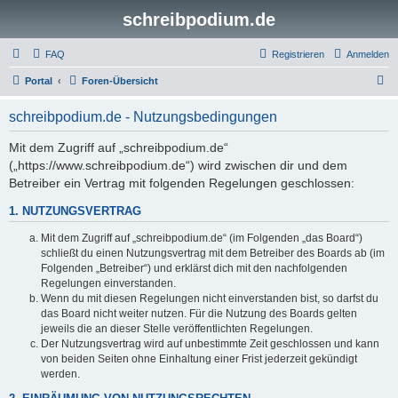
schreibpodium.de
FAQ
Registrieren
Anmelden
S
Portal
Foren-Übersicht
u
schreibpodium.de - Nutzungsbedingungen
c
h
Mit dem Zugriff auf „schreibpodium.de“
(„https://www.schreibpodium.de“) wird zwischen dir und dem
e
Betreiber ein Vertrag mit folgenden Regelungen geschlossen:
1. NUTZUNGSVERTRAG
Mit dem Zugriff auf „schreibpodium.de“ (im Folgenden „das Board“)
schließt du einen Nutzungsvertrag mit dem Betreiber des Boards ab (im
Folgenden „Betreiber“) und erklärst dich mit den nachfolgenden
Regelungen einverstanden.
Wenn du mit diesen Regelungen nicht einverstanden bist, so darfst du
das Board nicht weiter nutzen. Für die Nutzung des Boards gelten
jeweils die an dieser Stelle veröffentlichten Regelungen.
Der Nutzungsvertrag wird auf unbestimmte Zeit geschlossen und kann
von beiden Seiten ohne Einhaltung einer Frist jederzeit gekündigt
werden.