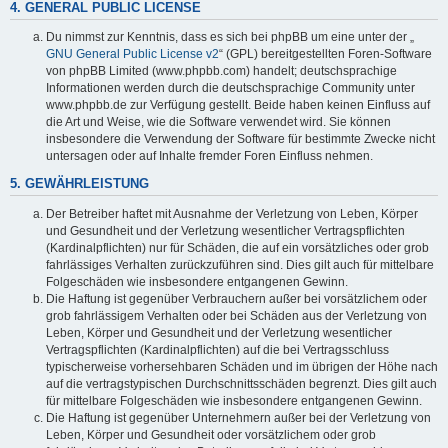
4. GENERAL PUBLIC LICENSE
Du nimmst zur Kenntnis, dass es sich bei phpBB um eine unter der „
GNU General Public License v2
“ (GPL) bereitgestellten Foren-Software
von phpBB Limited (www.phpbb.com) handelt; deutschsprachige
Informationen werden durch die deutschsprachige Community unter
www.phpbb.de zur Verfügung gestellt. Beide haben keinen Einfluss auf
die Art und Weise, wie die Software verwendet wird. Sie können
insbesondere die Verwendung der Software für bestimmte Zwecke nicht
untersagen oder auf Inhalte fremder Foren Einfluss nehmen.
5. GEWÄHRLEISTUNG
Der Betreiber haftet mit Ausnahme der Verletzung von Leben, Körper
und Gesundheit und der Verletzung wesentlicher Vertragspflichten
(Kardinalpflichten) nur für Schäden, die auf ein vorsätzliches oder grob
fahrlässiges Verhalten zurückzuführen sind. Dies gilt auch für mittelbare
Folgeschäden wie insbesondere entgangenen Gewinn.
Die Haftung ist gegenüber Verbrauchern außer bei vorsätzlichem oder
grob fahrlässigem Verhalten oder bei Schäden aus der Verletzung von
Leben, Körper und Gesundheit und der Verletzung wesentlicher
Vertragspflichten (Kardinalpflichten) auf die bei Vertragsschluss
typischerweise vorhersehbaren Schäden und im übrigen der Höhe nach
auf die vertragstypischen Durchschnittsschäden begrenzt. Dies gilt auch
für mittelbare Folgeschäden wie insbesondere entgangenen Gewinn.
Die Haftung ist gegenüber Unternehmern außer bei der Verletzung von
Leben, Körper und Gesundheit oder vorsätzlichem oder grob