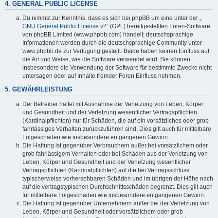
4. GENERAL PUBLIC LICENSE
Du nimmst zur Kenntnis, dass es sich bei phpBB um eine unter der „
GNU General Public License v2
“ (GPL) bereitgestellten Foren-Software
von phpBB Limited (www.phpbb.com) handelt; deutschsprachige
Informationen werden durch die deutschsprachige Community unter
www.phpbb.de zur Verfügung gestellt. Beide haben keinen Einfluss auf
die Art und Weise, wie die Software verwendet wird. Sie können
insbesondere die Verwendung der Software für bestimmte Zwecke nicht
untersagen oder auf Inhalte fremder Foren Einfluss nehmen.
5. GEWÄHRLEISTUNG
Der Betreiber haftet mit Ausnahme der Verletzung von Leben, Körper
und Gesundheit und der Verletzung wesentlicher Vertragspflichten
(Kardinalpflichten) nur für Schäden, die auf ein vorsätzliches oder grob
fahrlässiges Verhalten zurückzuführen sind. Dies gilt auch für mittelbare
Folgeschäden wie insbesondere entgangenen Gewinn.
Die Haftung ist gegenüber Verbrauchern außer bei vorsätzlichem oder
grob fahrlässigem Verhalten oder bei Schäden aus der Verletzung von
Leben, Körper und Gesundheit und der Verletzung wesentlicher
Vertragspflichten (Kardinalpflichten) auf die bei Vertragsschluss
typischerweise vorhersehbaren Schäden und im übrigen der Höhe nach
auf die vertragstypischen Durchschnittsschäden begrenzt. Dies gilt auch
für mittelbare Folgeschäden wie insbesondere entgangenen Gewinn.
Die Haftung ist gegenüber Unternehmern außer bei der Verletzung von
Leben, Körper und Gesundheit oder vorsätzlichem oder grob