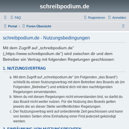
schreibpodium.de
FAQ
Registrieren
Anmelden
S
Portal
Foren-Übersicht
u
schreibpodium.de - Nutzungsbedingungen
c
h
Mit dem Zugriff auf „schreibpodium.de“
(„https://www.schreibpodium.de“) wird zwischen dir und dem
e
Betreiber ein Vertrag mit folgenden Regelungen geschlossen:
1. NUTZUNGSVERTRAG
Mit dem Zugriff auf „schreibpodium.de“ (im Folgenden „das Board“)
schließt du einen Nutzungsvertrag mit dem Betreiber des Boards ab (im
Folgenden „Betreiber“) und erklärst dich mit den nachfolgenden
Regelungen einverstanden.
Wenn du mit diesen Regelungen nicht einverstanden bist, so darfst du
das Board nicht weiter nutzen. Für die Nutzung des Boards gelten
jeweils die an dieser Stelle veröffentlichten Regelungen.
Der Nutzungsvertrag wird auf unbestimmte Zeit geschlossen und kann
von beiden Seiten ohne Einhaltung einer Frist jederzeit gekündigt
werden.