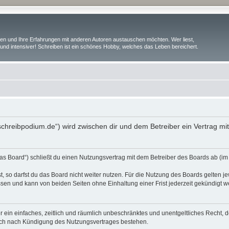
iben und Ihre Erfahrungen mit anderen Autoren austauschen möchten. Wer liest,
und intensiver! Schreiben ist ein schönes Hobby, welches das Leben bereichert.
.schreibpodium.de“) wird zwischen dir und dem Betreiber ein Vertrag m
as Board“) schließt du einen Nutzungsvertrag mit dem Betreiber des Boards ab (im 
 so darfst du das Board nicht weiter nutzen. Für die Nutzung des Boards gelten jew
sen und kann von beiden Seiten ohne Einhaltung einer Frist jederzeit gekündigt w
ber ein einfaches, zeitlich und räumlich unbeschränktes und unentgeltliches Recht
auch nach Kündigung des Nutzungsvertrages bestehen.