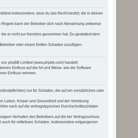
erklärst insbesondere, dass du das Recht besitzt, die in deinen
n Regeln kann der Betreiber dich nach Abmahnung zeitweise
er die er nicht zur Kenntnis genommen hat. Du gestattest dem
 Betreiber oder einem Dritten Schaden zuzufügen.
re von phpBB Limited (www.phpbb.com) handelt;
inen Einfluss auf die Art und Weise, wie die Software
oren Einfluss nehmen.
inalpflichten) nur für Schäden, die auf ein vorsätzliches oder
von Leben, Körper und Gesundheit und der Verletzung
r Höhe nach auf die vertragstypischen Durchschnittsschäden
sigem Verhalten des Betreibers auf die bei Vertragsschluss
lt auch für mittelbare Schäden, insbesondere entgangenen