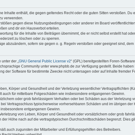
ine Inhalte enthält, die gegen geltendes Recht oder die guten Sitten verstoßen. Du 
 zu verwenden.
erstößen gegen diese Nutzungsbedingungen oder anderer im Board veröffentlichte
ßen und dir ein Hausverbot erteilen.
ortung für die Inhalte von Beiträgen übernimmt, die er nicht selbst erstellt hat od
jederzeit zu löschen oder zu sperren.
räge abzuändern, sofern sie gegen o. g. Regeln verstoßen oder geeignet sind, dem
 unter der „
GNU General Public License v2
“ (GPL) bereitgestellten Foren-Softwa
chsprachige Community unter www.phpbb.de zur Verfügung gestellt. Beide haben ke
g der Software für bestimmte Zwecke nicht untersagen oder auf Inhalte fremder F
ben, Körper und Gesundheit und der Verletzung wesentlicher Vertragspflichten (Kard
gilt auch für mittelbare Folgeschäden wie insbesondere entgangenen Gewinn.
ätzlichem oder grob fahrlässigem Verhalten oder bei Schäden aus der Verletzung 
 die bei Vertragsschluss typischerweise vorhersehbaren Schäden und im übrigen de
wie insbesondere entgangenen Gewinn.
erletzung von Leben, Körper und Gesundheit oder vorsätzlichem oder grob fahrläs
der Höhe nach auf die vertragstypischen Durchschnittsschäden begrenzt. Dies gi
mäß auch zugunsten der Mitarbeiter und Erfüllungsgehilfen des Betreibers.
 Recht bleiben unberührt.