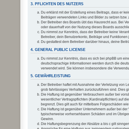
3. PFLICHTEN DES NUTZERS
Du erklärst mit der Erstellung eines Beitrags, dass er ke
Beiträgen verwendeten Links und Bilder zu setzen bzw.
Der Betreiber des Boards übt das Hausrecht aus. Bei V
oder dauerhaft von der Nutzung dieses Boards ausschlie
Du nimmst zur Kenntnis, dass der Betreiber keine Verantw
Betreiber, dein Benutzerkonto, Beiträge und Funktionen 
Du gestattest dem Betreiber darüber hinaus, deine Beit
4. GENERAL PUBLIC LICENSE
Du nimmst zur Kenntnis, dass es sich bei phpBB um eine
deutschsprachige Informationen werden durch die deuts
verwendet wird. Sie können insbesondere die Verwendun
5. GEWÄHRLEISTUNG
Der Betreiber haftet mit Ausnahme der Verletzung von Le
grob fahrlässiges Verhalten zurückzuführen sind. Dies 
Die Haftung ist gegenüber Verbrauchern außer bei vors
wesentlicher Vertragspflichten (Kardinalpflichten) auf
begrenzt. Dies gilt auch für mittelbare Folgeschäden 
Die Haftung ist gegenüber Unternehmern außer bei der V
typischerweise vorhersehbaren Schäden und im Übrigen 
Gewinn.
Die Haftungsbegrenzung der Absätze a bis c gilt sinnge
Ansprüche für eine Haftung aus zwingendem nationalem