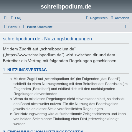
schreibpodium.de
FAQ
Registrieren
Anmelden
S
Portal
Foren-Übersicht
u
schreibpodium.de - Nutzungsbedingungen
c
h
Mit dem Zugriff auf „schreibpodium.de“
(„https://www.schreibpodium.de“) wird zwischen dir und dem
e
Betreiber ein Vertrag mit folgenden Regelungen geschlossen:
1. NUTZUNGSVERTRAG
Mit dem Zugriff auf „schreibpodium.de“ (im Folgenden „das Board“)
schließt du einen Nutzungsvertrag mit dem Betreiber des Boards ab (im
Folgenden „Betreiber“) und erklärst dich mit den nachfolgenden
Regelungen einverstanden.
Wenn du mit diesen Regelungen nicht einverstanden bist, so darfst du
das Board nicht weiter nutzen. Für die Nutzung des Boards gelten
jeweils die an dieser Stelle veröffentlichten Regelungen.
Der Nutzungsvertrag wird auf unbestimmte Zeit geschlossen und kann
von beiden Seiten ohne Einhaltung einer Frist jederzeit gekündigt
werden.