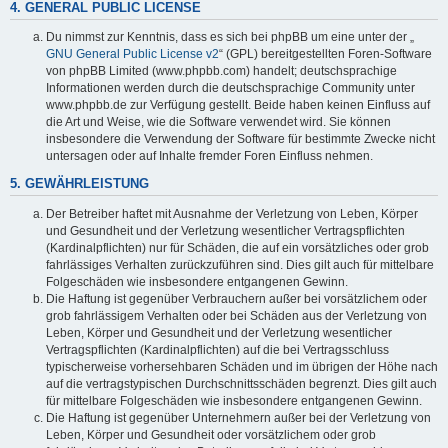
4. GENERAL PUBLIC LICENSE
Du nimmst zur Kenntnis, dass es sich bei phpBB um eine unter der „
GNU General Public License v2
“ (GPL) bereitgestellten Foren-Software
von phpBB Limited (www.phpbb.com) handelt; deutschsprachige
Informationen werden durch die deutschsprachige Community unter
www.phpbb.de zur Verfügung gestellt. Beide haben keinen Einfluss auf
die Art und Weise, wie die Software verwendet wird. Sie können
insbesondere die Verwendung der Software für bestimmte Zwecke nicht
untersagen oder auf Inhalte fremder Foren Einfluss nehmen.
5. GEWÄHRLEISTUNG
Der Betreiber haftet mit Ausnahme der Verletzung von Leben, Körper
und Gesundheit und der Verletzung wesentlicher Vertragspflichten
(Kardinalpflichten) nur für Schäden, die auf ein vorsätzliches oder grob
fahrlässiges Verhalten zurückzuführen sind. Dies gilt auch für mittelbare
Folgeschäden wie insbesondere entgangenen Gewinn.
Die Haftung ist gegenüber Verbrauchern außer bei vorsätzlichem oder
grob fahrlässigem Verhalten oder bei Schäden aus der Verletzung von
Leben, Körper und Gesundheit und der Verletzung wesentlicher
Vertragspflichten (Kardinalpflichten) auf die bei Vertragsschluss
typischerweise vorhersehbaren Schäden und im übrigen der Höhe nach
auf die vertragstypischen Durchschnittsschäden begrenzt. Dies gilt auch
für mittelbare Folgeschäden wie insbesondere entgangenen Gewinn.
Die Haftung ist gegenüber Unternehmern außer bei der Verletzung von
Leben, Körper und Gesundheit oder vorsätzlichem oder grob