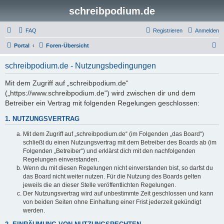
schreibpodium.de
FAQ
Registrieren
Anmelden
S
Portal
Foren-Übersicht
u
schreibpodium.de - Nutzungsbedingungen
c
h
Mit dem Zugriff auf „schreibpodium.de“
(„https://www.schreibpodium.de“) wird zwischen dir und dem
e
Betreiber ein Vertrag mit folgenden Regelungen geschlossen:
1. NUTZUNGSVERTRAG
Mit dem Zugriff auf „schreibpodium.de“ (im Folgenden „das Board“)
schließt du einen Nutzungsvertrag mit dem Betreiber des Boards ab (im
Folgenden „Betreiber“) und erklärst dich mit den nachfolgenden
Regelungen einverstanden.
Wenn du mit diesen Regelungen nicht einverstanden bist, so darfst du
das Board nicht weiter nutzen. Für die Nutzung des Boards gelten
jeweils die an dieser Stelle veröffentlichten Regelungen.
Der Nutzungsvertrag wird auf unbestimmte Zeit geschlossen und kann
von beiden Seiten ohne Einhaltung einer Frist jederzeit gekündigt
werden.