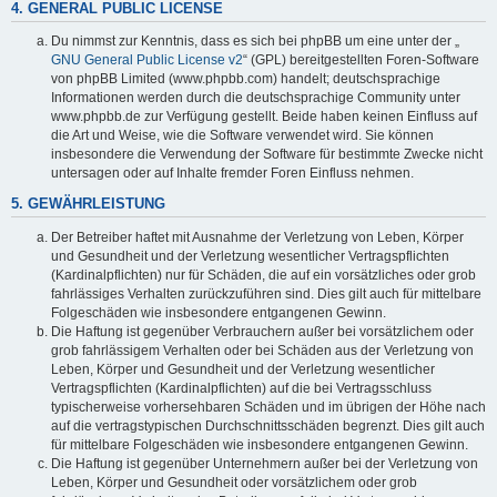
4. GENERAL PUBLIC LICENSE
Du nimmst zur Kenntnis, dass es sich bei phpBB um eine unter der „
GNU General Public License v2
“ (GPL) bereitgestellten Foren-Software
von phpBB Limited (www.phpbb.com) handelt; deutschsprachige
Informationen werden durch die deutschsprachige Community unter
www.phpbb.de zur Verfügung gestellt. Beide haben keinen Einfluss auf
die Art und Weise, wie die Software verwendet wird. Sie können
insbesondere die Verwendung der Software für bestimmte Zwecke nicht
untersagen oder auf Inhalte fremder Foren Einfluss nehmen.
5. GEWÄHRLEISTUNG
Der Betreiber haftet mit Ausnahme der Verletzung von Leben, Körper
und Gesundheit und der Verletzung wesentlicher Vertragspflichten
(Kardinalpflichten) nur für Schäden, die auf ein vorsätzliches oder grob
fahrlässiges Verhalten zurückzuführen sind. Dies gilt auch für mittelbare
Folgeschäden wie insbesondere entgangenen Gewinn.
Die Haftung ist gegenüber Verbrauchern außer bei vorsätzlichem oder
grob fahrlässigem Verhalten oder bei Schäden aus der Verletzung von
Leben, Körper und Gesundheit und der Verletzung wesentlicher
Vertragspflichten (Kardinalpflichten) auf die bei Vertragsschluss
typischerweise vorhersehbaren Schäden und im übrigen der Höhe nach
auf die vertragstypischen Durchschnittsschäden begrenzt. Dies gilt auch
für mittelbare Folgeschäden wie insbesondere entgangenen Gewinn.
Die Haftung ist gegenüber Unternehmern außer bei der Verletzung von
Leben, Körper und Gesundheit oder vorsätzlichem oder grob