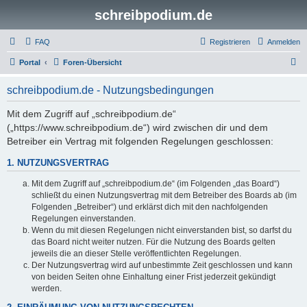
schreibpodium.de
FAQ
Registrieren
Anmelden
S
Portal
Foren-Übersicht
u
schreibpodium.de - Nutzungsbedingungen
c
h
Mit dem Zugriff auf „schreibpodium.de“
(„https://www.schreibpodium.de“) wird zwischen dir und dem
e
Betreiber ein Vertrag mit folgenden Regelungen geschlossen:
1. NUTZUNGSVERTRAG
Mit dem Zugriff auf „schreibpodium.de“ (im Folgenden „das Board“)
schließt du einen Nutzungsvertrag mit dem Betreiber des Boards ab (im
Folgenden „Betreiber“) und erklärst dich mit den nachfolgenden
Regelungen einverstanden.
Wenn du mit diesen Regelungen nicht einverstanden bist, so darfst du
das Board nicht weiter nutzen. Für die Nutzung des Boards gelten
jeweils die an dieser Stelle veröffentlichten Regelungen.
Der Nutzungsvertrag wird auf unbestimmte Zeit geschlossen und kann
von beiden Seiten ohne Einhaltung einer Frist jederzeit gekündigt
werden.