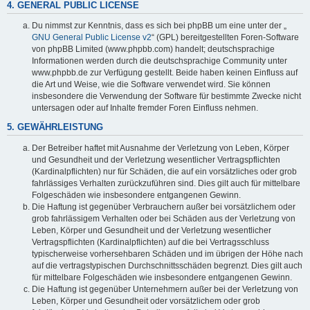
4. GENERAL PUBLIC LICENSE
Du nimmst zur Kenntnis, dass es sich bei phpBB um eine unter der „
GNU General Public License v2
“ (GPL) bereitgestellten Foren-Software
von phpBB Limited (www.phpbb.com) handelt; deutschsprachige
Informationen werden durch die deutschsprachige Community unter
www.phpbb.de zur Verfügung gestellt. Beide haben keinen Einfluss auf
die Art und Weise, wie die Software verwendet wird. Sie können
insbesondere die Verwendung der Software für bestimmte Zwecke nicht
untersagen oder auf Inhalte fremder Foren Einfluss nehmen.
5. GEWÄHRLEISTUNG
Der Betreiber haftet mit Ausnahme der Verletzung von Leben, Körper
und Gesundheit und der Verletzung wesentlicher Vertragspflichten
(Kardinalpflichten) nur für Schäden, die auf ein vorsätzliches oder grob
fahrlässiges Verhalten zurückzuführen sind. Dies gilt auch für mittelbare
Folgeschäden wie insbesondere entgangenen Gewinn.
Die Haftung ist gegenüber Verbrauchern außer bei vorsätzlichem oder
grob fahrlässigem Verhalten oder bei Schäden aus der Verletzung von
Leben, Körper und Gesundheit und der Verletzung wesentlicher
Vertragspflichten (Kardinalpflichten) auf die bei Vertragsschluss
typischerweise vorhersehbaren Schäden und im übrigen der Höhe nach
auf die vertragstypischen Durchschnittsschäden begrenzt. Dies gilt auch
für mittelbare Folgeschäden wie insbesondere entgangenen Gewinn.
Die Haftung ist gegenüber Unternehmern außer bei der Verletzung von
Leben, Körper und Gesundheit oder vorsätzlichem oder grob