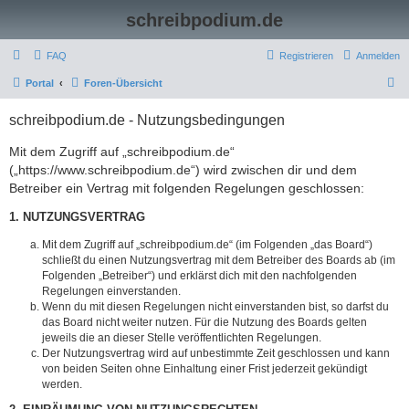
schreibpodium.de
FAQ
Registrieren
Anmelden
S
Portal
Foren-Übersicht
u
schreibpodium.de - Nutzungsbedingungen
c
h
Mit dem Zugriff auf „schreibpodium.de“
(„https://www.schreibpodium.de“) wird zwischen dir und dem
e
Betreiber ein Vertrag mit folgenden Regelungen geschlossen:
1. NUTZUNGSVERTRAG
Mit dem Zugriff auf „schreibpodium.de“ (im Folgenden „das Board“)
schließt du einen Nutzungsvertrag mit dem Betreiber des Boards ab (im
Folgenden „Betreiber“) und erklärst dich mit den nachfolgenden
Regelungen einverstanden.
Wenn du mit diesen Regelungen nicht einverstanden bist, so darfst du
das Board nicht weiter nutzen. Für die Nutzung des Boards gelten
jeweils die an dieser Stelle veröffentlichten Regelungen.
Der Nutzungsvertrag wird auf unbestimmte Zeit geschlossen und kann
von beiden Seiten ohne Einhaltung einer Frist jederzeit gekündigt
werden.