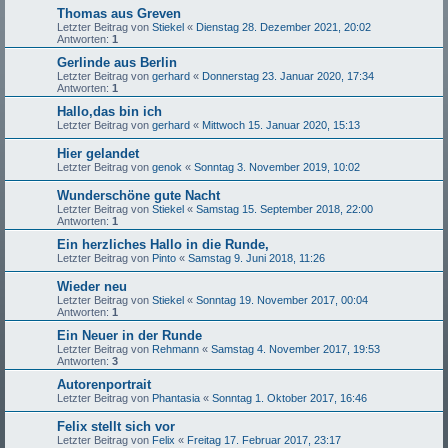
Thomas aus Greven
Letzter Beitrag von
Stiekel
«
Dienstag 28. Dezember 2021, 20:02
Antworten:
1
Gerlinde aus Berlin
Letzter Beitrag von
gerhard
«
Donnerstag 23. Januar 2020, 17:34
Antworten:
1
Hallo,das bin ich
Letzter Beitrag von
gerhard
«
Mittwoch 15. Januar 2020, 15:13
Hier gelandet
Letzter Beitrag von
genok
«
Sonntag 3. November 2019, 10:02
Wunderschöne gute Nacht
Letzter Beitrag von
Stiekel
«
Samstag 15. September 2018, 22:00
Antworten:
1
Ein herzliches Hallo in die Runde,
Letzter Beitrag von
Pinto
«
Samstag 9. Juni 2018, 11:26
Wieder neu
Letzter Beitrag von
Stiekel
«
Sonntag 19. November 2017, 00:04
Antworten:
1
Ein Neuer in der Runde
Letzter Beitrag von
Rehmann
«
Samstag 4. November 2017, 19:53
Antworten:
3
Autorenportrait
Letzter Beitrag von
Phantasia
«
Sonntag 1. Oktober 2017, 16:46
Felix stellt sich vor
Letzter Beitrag von
Felix
«
Freitag 17. Februar 2017, 23:17