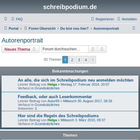
schreibpodium.de
FAQ
Registrieren
Anmelden
S
Portal
Foren-Übersicht
Du bist neu hier?
Autorenportrait
u
Autorenportrait
c
Suche
Erweiterte Suche
Neues Thema
h
e
1
2
3
4
Nächste
82 Themen
Bekanntmachungen
An alle, die sich im Schreibpodium neu anmelden möchten
Letzter Beitrag von
Helga
«
Montag 17. Februar 2014, 20:07
Verfasst in
Grundsätzliches
Feedback, oder auch Leserkommentar
Letzter Beitrag von
Autor69
«
Mittwoch 30. August 2017, 08:26
Verfasst in
Grundsätzliches
Antworten:
1
Hier sind die Regeln des Schreibpodiums
Letzter Beitrag von
Helga
«
Mittwoch 3. März 2010, 09:37
Verfasst in
Grundsätzliches
Themen