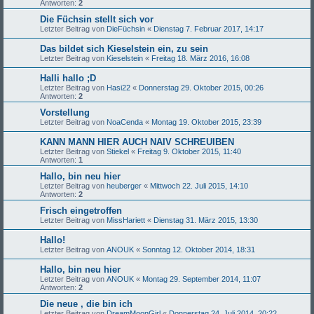
Antworten:
2
Die Füchsin stellt sich vor
Letzter Beitrag von
DieFüchsin
«
Dienstag 7. Februar 2017, 14:17
Das bildet sich Kieselstein ein, zu sein
Letzter Beitrag von
Kieselstein
«
Freitag 18. März 2016, 16:08
Halli hallo ;D
Letzter Beitrag von
Hasi22
«
Donnerstag 29. Oktober 2015, 00:26
Antworten:
2
Vorstellung
Letzter Beitrag von
NoaCenda
«
Montag 19. Oktober 2015, 23:39
KANN MANN HIER AUCH NAIV SCHREUIBEN
Letzter Beitrag von
Stiekel
«
Freitag 9. Oktober 2015, 11:40
Antworten:
1
Hallo, bin neu hier
Letzter Beitrag von
heuberger
«
Mittwoch 22. Juli 2015, 14:10
Antworten:
2
Frisch eingetroffen
Letzter Beitrag von
MissHariett
«
Dienstag 31. März 2015, 13:30
Hallo!
Letzter Beitrag von
ANOUK
«
Sonntag 12. Oktober 2014, 18:31
Hallo, bin neu hier
Letzter Beitrag von
ANOUK
«
Montag 29. September 2014, 11:07
Antworten:
2
Die neue , die bin ich
Letzter Beitrag von
DreamMoonGirl
«
Donnerstag 24. Juli 2014, 20:22