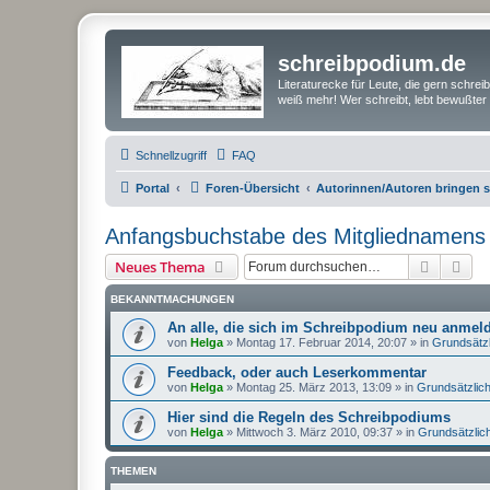
schreibpodium.de
Literaturecke für Leute, die gern schre
weiß mehr! Wer schreibt, lebt bewußter 
Schnellzugriff
FAQ
Portal
Foren-Übersicht
Autorinnen/Autoren bringen si
Anfangsbuchstabe des Mitgliednamens
Suche
Erw
Neues Thema
BEKANNTMACHUNGEN
An alle, die sich im Schreibpodium neu anme
von
Helga
»
Montag 17. Februar 2014, 20:07
» in
Grundsätz
Feedback, oder auch Leserkommentar
von
Helga
»
Montag 25. März 2013, 13:09
» in
Grundsätzlic
Hier sind die Regeln des Schreibpodiums
von
Helga
»
Mittwoch 3. März 2010, 09:37
» in
Grundsätzlic
THEMEN