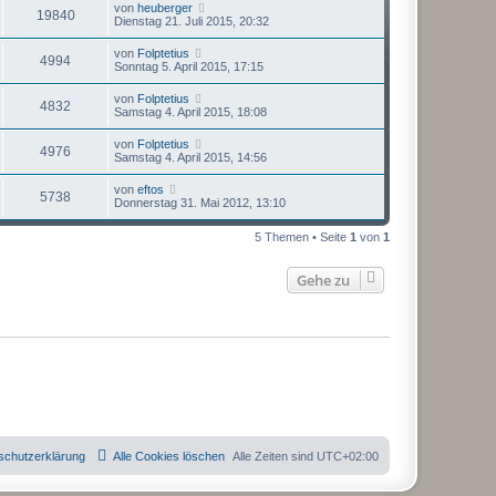
von
heuberger
19840
Dienstag 21. Juli 2015, 20:32
von
Folptetius
4994
Sonntag 5. April 2015, 17:15
von
Folptetius
4832
Samstag 4. April 2015, 18:08
von
Folptetius
4976
Samstag 4. April 2015, 14:56
von
eftos
5738
Donnerstag 31. Mai 2012, 13:10
5 Themen • Seite
1
von
1
Gehe zu
schutzerklärung
Alle Cookies löschen
Alle Zeiten sind
UTC+02:00