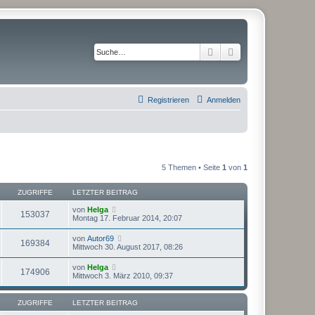
Suche
Erweiterte Suche
Registrieren
Anmelden
5 Themen • Seite
1
von
1
ZUGRIFFE
LETZTER BEITRAG
von
Helga
153037
Montag 17. Februar 2014, 20:07
von
Autor69
169384
Mittwoch 30. August 2017, 08:26
von
Helga
174906
Mittwoch 3. März 2010, 09:37
ZUGRIFFE
LETZTER BEITRAG