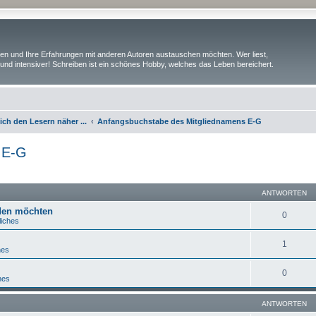
iben und Ihre Erfahrungen mit anderen Autoren austauschen möchten. Wer liest,
und intensiver! Schreiben ist ein schönes Hobby, welches das Leben bereichert.
ch den Lesern näher ...
Anfangsbuchstabe des Mitgliednamens E-G
 E-G
eiterte Suche
ANTWORTEN
lden möchten
0
liches
1
hes
0
hes
ANTWORTEN