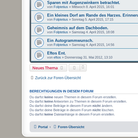
Sparen mit Augenzwinkern betrachtet.
von
Folptetius
»
Mittwoch 8. April 2015, 16:01
Ein kleines Dorf am Rande des Harzes. Erinner
von
Folptetius
»
Sonntag 5. April 2015, 17:15
Geheimnis auf dem Dachboden.
von
Folptetius
»
Samstag 4. April 2015, 18:08
Ein Autogrammwunsch.
von
Folptetius
»
Samstag 4. April 2015, 14:56
Eftos Ent.
von
eftos
»
Donnerstag 31. Mai 2012, 13:10
Neues Thema
Zurück zur Foren-Übersicht
BERECHTIGUNGEN IN DIESEM FORUM
Du darfst
keine
neuen Themen in diesem Forum erstellen.
Du darfst
keine
Antworten zu Themen in diesem Forum erstellen.
Du darfst deine Beiträge in diesem Forum
nicht
ändern.
Du darfst deine Beiträge in diesem Forum
nicht
löschen.
Du darfst
keine
Dateianhänge in diesem Forum erstellen.
Portal
Foren-Übersicht