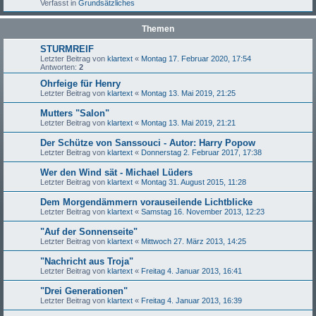
Verfasst in
Grundsätzliches
Themen
STURMREIF
Letzter Beitrag von
klartext
«
Montag 17. Februar 2020, 17:54
Antworten:
2
Ohrfeige für Henry
Letzter Beitrag von
klartext
«
Montag 13. Mai 2019, 21:25
Mutters "Salon"
Letzter Beitrag von
klartext
«
Montag 13. Mai 2019, 21:21
Der Schütze von Sanssouci - Autor: Harry Popow
Letzter Beitrag von
klartext
«
Donnerstag 2. Februar 2017, 17:38
Wer den Wind sät - Michael Lüders
Letzter Beitrag von
klartext
«
Montag 31. August 2015, 11:28
Dem Morgendämmern vorauseilende Lichtblicke
Letzter Beitrag von
klartext
«
Samstag 16. November 2013, 12:23
"Auf der Sonnenseite"
Letzter Beitrag von
klartext
«
Mittwoch 27. März 2013, 14:25
"Nachricht aus Troja"
Letzter Beitrag von
klartext
«
Freitag 4. Januar 2013, 16:41
"Drei Generationen"
Letzter Beitrag von
klartext
«
Freitag 4. Januar 2013, 16:39