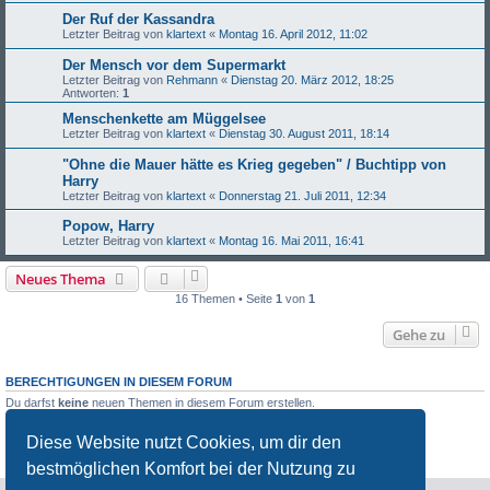
Der Ruf der Kassandra
Letzter Beitrag von
klartext
«
Montag 16. April 2012, 11:02
Der Mensch vor dem Supermarkt
Letzter Beitrag von
Rehmann
«
Dienstag 20. März 2012, 18:25
Antworten:
1
Menschenkette am Müggelsee
Letzter Beitrag von
klartext
«
Dienstag 30. August 2011, 18:14
"Ohne die Mauer hätte es Krieg gegeben" / Buchtipp von
Harry
Letzter Beitrag von
klartext
«
Donnerstag 21. Juli 2011, 12:34
Popow, Harry
Letzter Beitrag von
klartext
«
Montag 16. Mai 2011, 16:41
Neues Thema
16 Themen • Seite
1
von
1
Gehe zu
BERECHTIGUNGEN IN DIESEM FORUM
Du darfst
keine
neuen Themen in diesem Forum erstellen.
Du darfst
keine
Antworten zu Themen in diesem Forum erstellen.
Du darfst deine Beiträge in diesem Forum
nicht
ändern.
Diese Website nutzt Cookies, um dir den
Du darfst deine Beiträge in diesem Forum
nicht
löschen.
Du darfst
keine
Dateianhänge in diesem Forum erstellen.
bestmöglichen Komfort bei der Nutzung zu