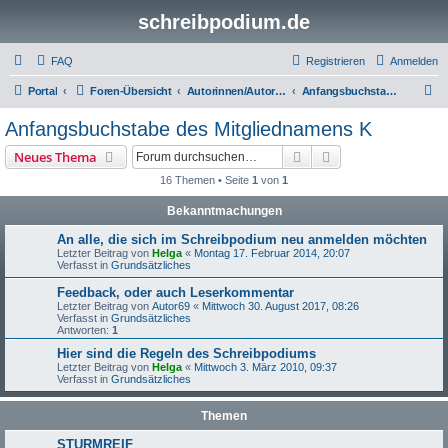
schreibpodium.de
FAQ
Registrieren
Anmelden
S
Portal
Foren-Übersicht
Autorinnen/Autoren bringen sich den Lesern näher ...
Anfangsbuchstabe des Mitgliednamens K
u
Anfangsbuchstabe des Mitgliednamens K
c
Suche
Erweiterte Suche
Neues Thema
h
16 Themen • Seite
1
von
1
e
Bekanntmachungen
An alle, die sich im Schreibpodium neu anmelden möchten
Letzter Beitrag von
Helga
«
Montag 17. Februar 2014, 20:07
Verfasst in
Grundsätzliches
Feedback, oder auch Leserkommentar
Letzter Beitrag von
Autor69
«
Mittwoch 30. August 2017, 08:26
Verfasst in
Grundsätzliches
Antworten:
1
Hier sind die Regeln des Schreibpodiums
Letzter Beitrag von
Helga
«
Mittwoch 3. März 2010, 09:37
Verfasst in
Grundsätzliches
Themen
STURMREIF