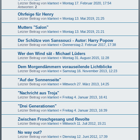
Letzter Beitrag von
klartext
«
Montag 17. Februar 2020, 17:54
Antworten:
2
Ohrfeige für Henry
Letzter Beitrag von
klartext
«
Montag 13. Mai 2019, 21:25
Mutters "Salon"
Letzter Beitrag von
klartext
«
Montag 13. Mai 2019, 21:21
Der Schütze von Sanssouci - Autor: Harry Popow
Letzter Beitrag von
klartext
«
Donnerstag 2. Februar 2017, 17:38
Wer den Wind sät - Michael Lüders
Letzter Beitrag von
klartext
«
Montag 31. August 2015, 11:28
Dem Morgendämmern vorauseilende Lichtblicke
Letzter Beitrag von
klartext
«
Samstag 16. November 2013, 12:23
"Auf der Sonnenseite"
Letzter Beitrag von
klartext
«
Mittwoch 27. März 2013, 14:25
"Nachricht aus Troja"
Letzter Beitrag von
klartext
«
Freitag 4. Januar 2013, 16:41
"Drei Generationen"
Letzter Beitrag von
klartext
«
Freitag 4. Januar 2013, 16:39
Zwischen Froschgesang und Revolte
Letzter Beitrag von
klartext
«
Mittwoch 11. Juli 2012, 15:21
No way out?
Letzter Beitrag von
klartext
«
Dienstag 12. Juni 2012, 17:39