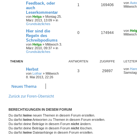
Feedback, oder
von
Auto
1
169406
Mittwoch
auch
Leserkommentar
von
Helga
»
Montag 25.
März 2013, 13:09
» in
Grundsätzliches
Hier sind die
von
Hel
0
174944
Mittwoch
Regeln des
Schreibpodiums
von
Helga
»
Mittwoch 3.
März 2010, 09:37
» in
Grundsätzliches
THEMEN
ANTWORTEN
ZUGRIFFE
LETZTER
Herbst
von
Han
3
29897
Samstag 
von
Lothar
»
Mittwoch
8. Mai 2013, 22:26
Neues Thema
Zurück zur Foren-Übersicht
BERECHTIGUNGEN IN DIESEM FORUM
Du darfst
keine
neuen Themen in diesem Forum erstellen.
Du darfst
keine
Antworten zu Themen in diesem Forum erstellen.
Du darfst deine Beiträge in diesem Forum
nicht
ändern.
Du darfst deine Beiträge in diesem Forum
nicht
löschen.
Du darfst
keine
Dateianhänge in diesem Forum erstellen.