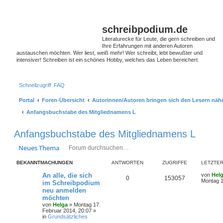
schreibpodium.de
Literaturecke für Leute, die gern schreiben und
Ihre Erfahrungen mit anderen Autoren
austauschen möchten. Wer liest, weiß mehr! Wer schreibt, lebt bewußter und
intensiver! Schreiben ist ein schönes Hobby, welches das Leben bereichert.
Schnellzugriff
FAQ
Portal
Foren-Übersicht
Autorinnen/Autoren bringen sich den Lesern näher
Anfangsbuchstabe des Mitgliednamens L
Anfangsbuchstabe des Mitgliednamens L
Suche
Erweiterte Suche
Neues Thema
BEKANNTMACHUNGEN
ANTWORTEN
ZUGRIFFE
LETZTER
An alle, die sich
von
Hel
0
153057
Montag 1
im Schreibpodium
neu anmelden
möchten
von
Helga
»
Montag 17.
Februar 2014, 20:07
»
in
Grundsätzliches