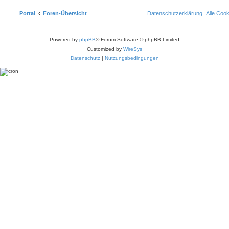
Portal
Foren-Übersicht
Datenschutzerklärung
Alle Coo
Powered by
phpBB
® Forum Software © phpBB Limited
Customized by
WireSys
Datenschutz
|
Nutzungsbedingungen