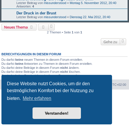
Letzter Beitrag von
missunderstood
«
Montag 5. November 2012, 20:40
Antworten:
4
Der Druck in der Brust
Letzter Beitrag von
missunderstood
«
Dienstag 22. Mai 2012, 20:40
Neues Thema
2 Themen • Seite
1
von
1
Gehe zu
BERECHTIGUNGEN IN DIESEM FORUM
Du darfst
keine
neuen Themen in diesem Forum erstellen.
Du darfst
keine
Antworten zu Themen in diesem Forum erstellen.
Du darfst deine Beiträge in diesem Forum
nicht
ändern.
Du darfst deine Beiträge in diesem Forum
nicht
löschen.
Du darfst
keine
Dateianhänge in diesem Forum erstellen.
Diese Website nutzt Cookies, um dir den
Portal
Foren-Übersicht
Alle Zeiten sind
UTC+02:00
bestmöglichen Komfort bei der Nutzung zu
Powered by
phpBB
® Forum Software © phpBB Limited
bieten.
Mehr erfahren
Customized by
WireSys
Datenschutz
|
Nutzungsbedingungen
Verstanden!