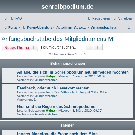
schreibpodium.de
FAQ
Registrieren
Anmelden
S
Portal
Foren-Übersicht
Autorinnen/Autoren bringen sich den Lesern näher ...
Anfangsbuchstabe des Mitgliednamens M
u
Anfangsbuchstabe des Mitgliednamens M
c
Suche
Erweiterte Suche
Neues Thema
h
2 Themen • Seite
1
von
1
e
Bekanntmachungen
An alle, die sich im Schreibpodium neu anmelden möchten
Letzter Beitrag von
Helga
«
Montag 17. Februar 2014, 20:07
Verfasst in
Grundsätzliches
Feedback, oder auch Leserkommentar
Letzter Beitrag von
Autor69
«
Mittwoch 30. August 2017, 08:26
Verfasst in
Grundsätzliches
Antworten:
1
Hier sind die Regeln des Schreibpodiums
Letzter Beitrag von
Helga
«
Mittwoch 3. März 2010, 09:37
Verfasst in
Grundsätzliches
Themen
Innerer Monolog- die Frage nach dem Sinn