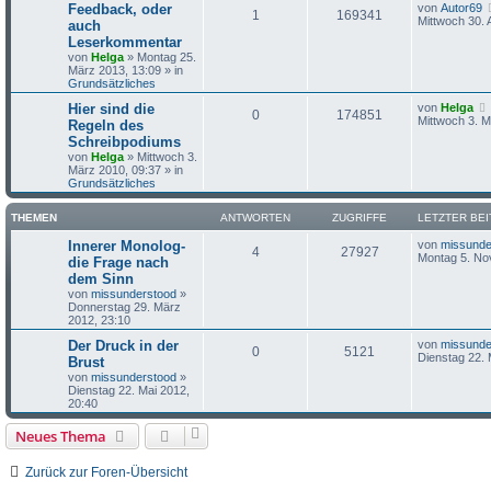
Feedback, oder
von
Autor69
1
169341
Mittwoch 30. 
auch
Leserkommentar
von
Helga
»
Montag 25.
März 2013, 13:09
» in
Grundsätzliches
Hier sind die
von
Helga
0
174851
Mittwoch 3. M
Regeln des
Schreibpodiums
von
Helga
»
Mittwoch 3.
März 2010, 09:37
» in
Grundsätzliches
THEMEN
ANTWORTEN
ZUGRIFFE
LETZTER BE
Innerer Monolog-
von
missunde
4
27927
Montag 5. No
die Frage nach
dem Sinn
von
missunderstood
»
Donnerstag 29. März
2012, 23:10
Der Druck in der
von
missunde
0
5121
Dienstag 22. 
Brust
von
missunderstood
»
Dienstag 22. Mai 2012,
20:40
Neues Thema
Zurück zur Foren-Übersicht