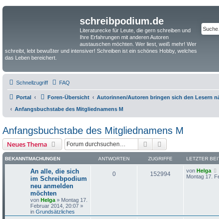
schreibpodium.de
Literaturecke für Leute, die gern schreiben und
Ihre Erfahrungen mit anderen Autoren
austauschen möchten. Wer liest, weiß mehr! Wer
schreibt, lebt bewußter und intensiver! Schreiben ist ein schönes Hobby, welches
das Leben bereichert.
Schnellzugriff
FAQ
Portal
Foren-Übersicht
Autorinnen/Autoren bringen sich den Lesern näh
Anfangsbuchstabe des Mitgliednamens M
Anfangsbuchstabe des Mitgliednamens M
Suche
Erweiterte Suche
Neues Thema
BEKANNTMACHUNGEN
ANTWORTEN
ZUGRIFFE
LETZTER BE
An alle, die sich
von
Helga
0
152994
Montag 17. F
im Schreibpodium
neu anmelden
möchten
von
Helga
»
Montag 17.
Februar 2014, 20:07
»
in
Grundsätzliches