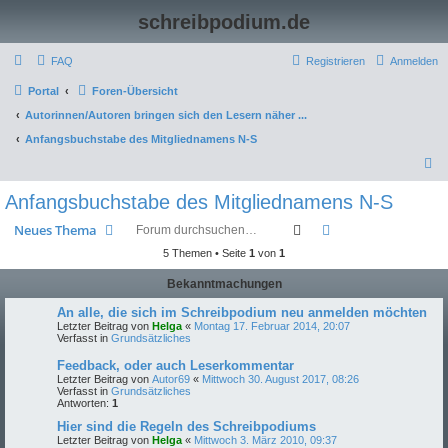
schreibpodium.de
FAQ
Registrieren
Anmelden
Portal
Foren-Übersicht
Autorinnen/Autoren bringen sich den Lesern näher ...
Anfangsbuchstabe des Mitgliednamens N-S
S
u
Anfangsbuchstabe des Mitgliednamens N-S
c
Suche
Erweiterte Suche
Neues Thema
h
5 Themen • Seite
1
von
1
e
Bekanntmachungen
An alle, die sich im Schreibpodium neu anmelden möchten
Letzter Beitrag von
Helga
«
Montag 17. Februar 2014, 20:07
Verfasst in
Grundsätzliches
Feedback, oder auch Leserkommentar
Letzter Beitrag von
Autor69
«
Mittwoch 30. August 2017, 08:26
Verfasst in
Grundsätzliches
Antworten:
1
Hier sind die Regeln des Schreibpodiums
Letzter Beitrag von
Helga
«
Mittwoch 3. März 2010, 09:37