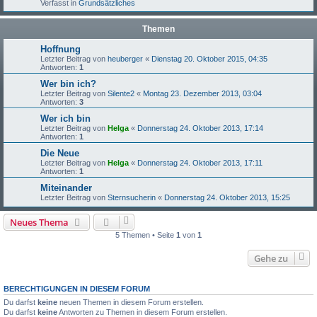
Verfasst in
Grundsätzliches
Themen
Hoffnung
Letzter Beitrag von
heuberger
«
Dienstag 20. Oktober 2015, 04:35
Antworten:
1
Wer bin ich?
Letzter Beitrag von
Silente2
«
Montag 23. Dezember 2013, 03:04
Antworten:
3
Wer ich bin
Letzter Beitrag von
Helga
«
Donnerstag 24. Oktober 2013, 17:14
Antworten:
1
Die Neue
Letzter Beitrag von
Helga
«
Donnerstag 24. Oktober 2013, 17:11
Antworten:
1
Miteinander
Letzter Beitrag von
Sternsucherin
«
Donnerstag 24. Oktober 2013, 15:25
Neues Thema
5 Themen • Seite
1
von
1
Gehe zu
BERECHTIGUNGEN IN DIESEM FORUM
Du darfst
keine
neuen Themen in diesem Forum erstellen.
Du darfst
keine
Antworten zu Themen in diesem Forum erstellen.