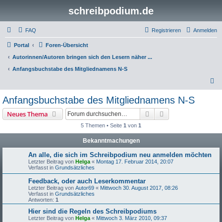
schreibpodium.de
FAQ
Registrieren
Anmelden
Portal
Foren-Übersicht
Autorinnen/Autoren bringen sich den Lesern näher ...
Anfangsbuchstabe des Mitgliednamens N-S
S
u
Anfangsbuchstabe des Mitgliednamens N-S
c
Suche
Erweiterte Suche
Neues Thema
h
5 Themen • Seite
1
von
1
e
Bekanntmachungen
An alle, die sich im Schreibpodium neu anmelden möchten
Letzter Beitrag von
Helga
«
Montag 17. Februar 2014, 20:07
Verfasst in
Grundsätzliches
Feedback, oder auch Leserkommentar
Letzter Beitrag von
Autor69
«
Mittwoch 30. August 2017, 08:26
Verfasst in
Grundsätzliches
Antworten:
1
Hier sind die Regeln des Schreibpodiums
Letzter Beitrag von
Helga
«
Mittwoch 3. März 2010, 09:37