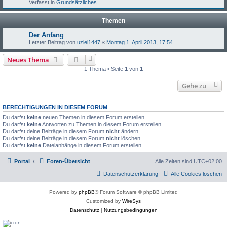
Verfasst in
Grundsätzliches
Themen
Der Anfang
Letzter Beitrag von
uziel1447
«
Montag 1. April 2013, 17:54
Neues Thema
1 Thema • Seite
1
von
1
Gehe zu
BERECHTIGUNGEN IN DIESEM FORUM
Du darfst
keine
neuen Themen in diesem Forum erstellen.
Du darfst
keine
Antworten zu Themen in diesem Forum erstellen.
Du darfst deine Beiträge in diesem Forum
nicht
ändern.
Du darfst deine Beiträge in diesem Forum
nicht
löschen.
Du darfst
keine
Dateianhänge in diesem Forum erstellen.
Portal
Foren-Übersicht
Alle Zeiten sind
UTC+02:00
Datenschutzerklärung
Alle Cookies löschen
Powered by
phpBB
® Forum Software © phpBB Limited
Customized by
WireSys
Datenschutz
|
Nutzungsbedingungen