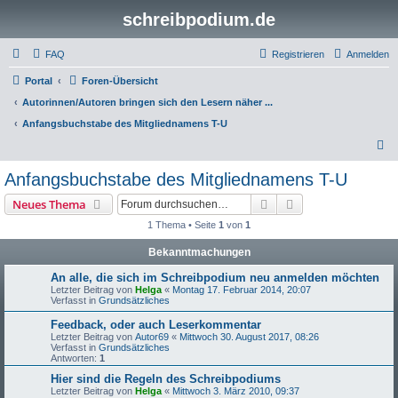
schreibpodium.de
FAQ
Registrieren
Anmelden
Portal
Foren-Übersicht
Autorinnen/Autoren bringen sich den Lesern näher ...
Anfangsbuchstabe des Mitgliednamens T-U
S
u
Anfangsbuchstabe des Mitgliednamens T-U
c
Suche
Erweiterte Suche
Neues Thema
h
1 Thema • Seite
1
von
1
e
Bekanntmachungen
An alle, die sich im Schreibpodium neu anmelden möchten
Letzter Beitrag von
Helga
«
Montag 17. Februar 2014, 20:07
Verfasst in
Grundsätzliches
Feedback, oder auch Leserkommentar
Letzter Beitrag von
Autor69
«
Mittwoch 30. August 2017, 08:26
Verfasst in
Grundsätzliches
Antworten:
1
Hier sind die Regeln des Schreibpodiums
Letzter Beitrag von
Helga
«
Mittwoch 3. März 2010, 09:37