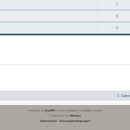
1
0
0
Daten
Powered by
phpBB
® Forum Software © phpBB Limited
Customized by
WireSys
Datenschutz
|
Nutzungsbedingungen