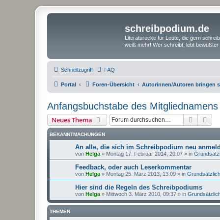
schreibpodium.de
Literaturecke für Leute, die gern schre
weiß mehr! Wer schreibt, lebt bewußter 
Schnellzugriff
FAQ
Portal
Foren-Übersicht
Autorinnen/Autoren bringen si
Anfangsbuchstabe des Mitgliednamens
Suche
Erw
Neues Thema
BEKANNTMACHUNGEN
An alle, die sich im Schreibpodium neu anme
von
Helga
»
Montag 17. Februar 2014, 20:07
» in
Grundsätz
Feedback, oder auch Leserkommentar
von
Helga
»
Montag 25. März 2013, 13:09
» in
Grundsätzlic
Hier sind die Regeln des Schreibpodiums
von
Helga
»
Mittwoch 3. März 2010, 09:37
» in
Grundsätzlic
THEMEN