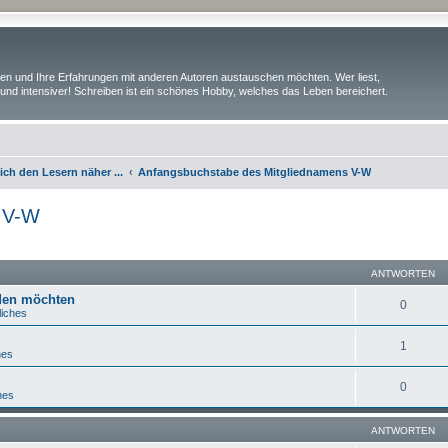
iben und Ihre Erfahrungen mit anderen Autoren austauschen möchten. Wer liest,
und intensiver! Schreiben ist ein schönes Hobby, welches das Leben bereichert.
ch den Lesern näher ...
Anfangsbuchstabe des Mitgliednamens V-W
 V-W
eiterte Suche
ANTWORTEN
lden möchten
0
liches
1
hes
0
hes
ANTWORTEN