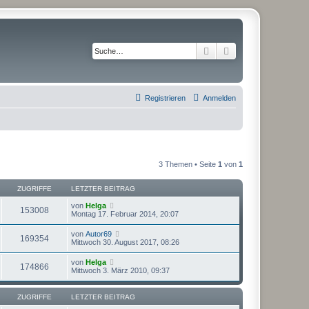
Suche
Erweiterte Suche
Registrieren
Anmelden
3 Themen • Seite
1
von
1
ZUGRIFFE
LETZTER BEITRAG
von
Helga
153008
Montag 17. Februar 2014, 20:07
von
Autor69
169354
Mittwoch 30. August 2017, 08:26
von
Helga
174866
Mittwoch 3. März 2010, 09:37
ZUGRIFFE
LETZTER BEITRAG