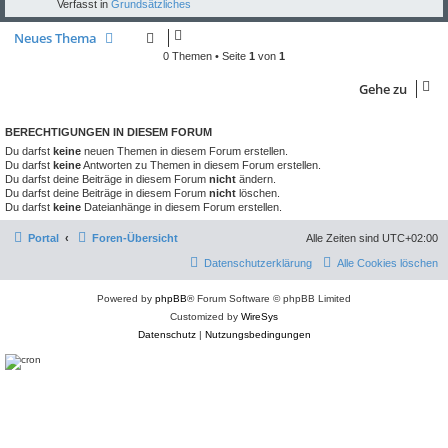
Verfasst in
Grundsätzliches
Neues Thema
0 Themen • Seite
1
von
1
Gehe zu
BERECHTIGUNGEN IN DIESEM FORUM
Du darfst
keine
neuen Themen in diesem Forum erstellen.
Du darfst
keine
Antworten zu Themen in diesem Forum erstellen.
Du darfst deine Beiträge in diesem Forum
nicht
ändern.
Du darfst deine Beiträge in diesem Forum
nicht
löschen.
Du darfst
keine
Dateianhänge in diesem Forum erstellen.
Portal
Foren-Übersicht
Alle Zeiten sind
UTC+02:00
Datenschutzerklärung
Alle Cookies löschen
Powered by
phpBB
® Forum Software © phpBB Limited
Customized by
WireSys
Datenschutz
|
Nutzungsbedingungen