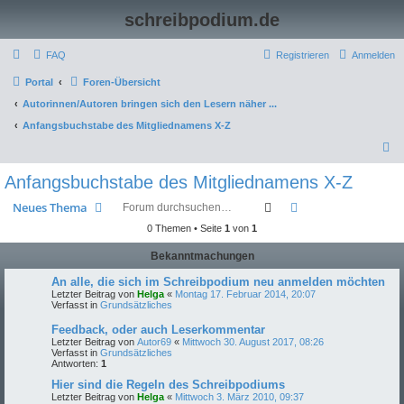
schreibpodium.de
FAQ
Registrieren
Anmelden
Portal
Foren-Übersicht
Autorinnen/Autoren bringen sich den Lesern näher ...
Anfangsbuchstabe des Mitgliednamens X-Z
S
u
Anfangsbuchstabe des Mitgliednamens X-Z
c
Suche
Erweiterte Suche
Neues Thema
h
0 Themen • Seite
1
von
1
e
Bekanntmachungen
An alle, die sich im Schreibpodium neu anmelden möchten
Letzter Beitrag von
Helga
«
Montag 17. Februar 2014, 20:07
Verfasst in
Grundsätzliches
Feedback, oder auch Leserkommentar
Letzter Beitrag von
Autor69
«
Mittwoch 30. August 2017, 08:26
Verfasst in
Grundsätzliches
Antworten:
1
Hier sind die Regeln des Schreibpodiums
Letzter Beitrag von
Helga
«
Mittwoch 3. März 2010, 09:37