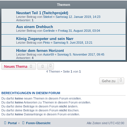
Themen
Neustart Teil 1 (Twitchprojekt)
Letzter Beitrag von
Stiekel
«
Samstag 12. Januar 2019, 14:23
Antworten:
1
Aus einem Drehbuch
Letzter Beitrag von
Gerlinde
«
Freitag 31. August 2018, 03:04
König Ziegenpeter und sein Narr
Letzter Beitrag von
Pinto
«
Samstag 9. Juni 2018, 13:21
Hinter dem fernen Horizont
Letzter Beitrag von
Autor69
«
Sonntag 5. November 2017, 09:45
Antworten:
4
Neues Thema
4 Themen • Seite
1
von
1
Gehe zu
BERECHTIGUNGEN IN DIESEM FORUM
Du darfst
keine
neuen Themen in diesem Forum erstellen.
Du darfst
keine
Antworten zu Themen in diesem Forum erstellen.
Du darfst deine Beiträge in diesem Forum
nicht
ändern.
Du darfst deine Beiträge in diesem Forum
nicht
löschen.
Du darfst
keine
Dateianhänge in diesem Forum erstellen.
Portal
Foren-Übersicht
Alle Zeiten sind
UTC+02:00