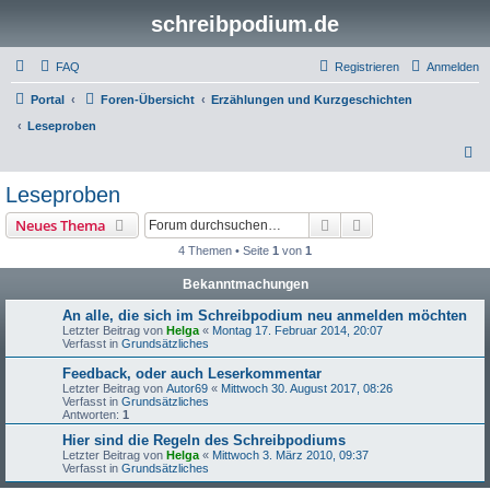
schreibpodium.de
FAQ
Registrieren
Anmelden
Portal
Foren-Übersicht
Erzählungen und Kurzgeschichten
Leseproben
S
u
Leseproben
c
Suche
Erweiterte Suche
Neues Thema
h
4 Themen • Seite
1
von
1
e
Bekanntmachungen
An alle, die sich im Schreibpodium neu anmelden möchten
Letzter Beitrag von
Helga
«
Montag 17. Februar 2014, 20:07
Verfasst in
Grundsätzliches
Feedback, oder auch Leserkommentar
Letzter Beitrag von
Autor69
«
Mittwoch 30. August 2017, 08:26
Verfasst in
Grundsätzliches
Antworten:
1
Hier sind die Regeln des Schreibpodiums
Letzter Beitrag von
Helga
«
Mittwoch 3. März 2010, 09:37
Verfasst in
Grundsätzliches