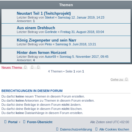
Themen
Neustart Teil 1 (Twitchprojekt)
Letzter Beitrag von
Stiekel
«
Samstag 12. Januar 2019, 14:23
Antworten:
1
Aus einem Drehbuch
Letzter Beitrag von
Gerlinde
«
Freitag 31. August 2018, 03:04
König Ziegenpeter und sein Narr
Letzter Beitrag von
Pinto
«
Samstag 9. Juni 2018, 13:21
Hinter dem fernen Horizont
Letzter Beitrag von
Autor69
«
Sonntag 5. November 2017, 09:45
Antworten:
4
Neues Thema
4 Themen • Seite
1
von
1
Gehe zu
BERECHTIGUNGEN IN DIESEM FORUM
Du darfst
keine
neuen Themen in diesem Forum erstellen.
Du darfst
keine
Antworten zu Themen in diesem Forum erstellen.
Du darfst deine Beiträge in diesem Forum
nicht
ändern.
Du darfst deine Beiträge in diesem Forum
nicht
löschen.
Du darfst
keine
Dateianhänge in diesem Forum erstellen.
Portal
Foren-Übersicht
Alle Zeiten sind
UTC+02:00
Datenschutzerklärung
Alle Cookies löschen