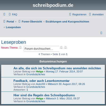
schreibpodium.de
FAQ
Registrieren
Anmelden
Portal
Foren-Übersicht
Erzählungen und Kurzgeschichten
Leseproben
S
u
Leseproben
c
S
E
Neues Thema
h
u
r
c
w
4 Themen • Seite
1
von
1
e
h
e
e
i
Bekanntmachungen
t
e
An alle, die sich im Schreibpodium neu anmelden möchten
r
Letzter Beitrag von
Helga
«
Montag 17. Februar 2014, 20:07
t
Verfasst in
Grundsätzliches
e
S
Feedback, oder auch Leserkommentar
u
Letzter Beitrag von
Autor69
«
Mittwoch 30. August 2017, 08:26
Verfasst in
Grundsätzliches
c
Antworten:
1
h
e
Hier sind die Regeln des Schreibpodiums
Letzter Beitrag von
Helga
«
Mittwoch 3. März 2010, 09:37
Verfasst in
Grundsätzliches