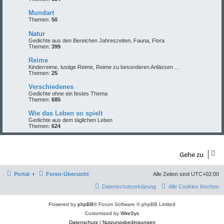
Mundart
Themen:
50
Natur
Gedichte aus den Bereichen Jahreszeiten, Fauna, Flora
Themen:
399
Reime
Kinderreime, lustige Reime, Reime zu besonderen Anlässen ...
Themen:
25
Verschiedenes
Gedichte ohne ein festes Thema
Themen:
685
Wie das Leben so spielt
Gedichte aus dem täglichen Leben
Themen:
624
Gehe zu
Portal
Foren-Übersicht
Alle Zeiten sind
UTC+02:00
Datenschutzerklärung
Alle Cookies löschen
Powered by
phpBB
® Forum Software © phpBB Limited
Customized by
WireSys
Datenschutz
|
Nutzungsbedingungen