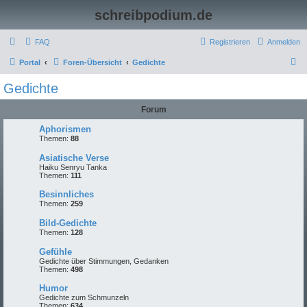
schreibpodium.de
FAQ
Registrieren
Anmelden
S
Portal
Foren-Übersicht
Gedichte
u
Gedichte
c
Forum
h
e
Aphorismen
Themen:
88
Asiatische Verse
Haiku Senryu Tanka
Themen:
111
Besinnliches
Themen:
259
Bild-Gedichte
Themen:
128
Gefühle
Gedichte über Stimmungen, Gedanken
Themen:
498
Humor
Gedichte zum Schmunzeln
Themen:
634