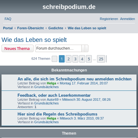
schreibpodium.de
FAQ
Registrieren
Anmelden
S
Portal
Foren-Übersicht
Gedichte
Wie das Leben so spielt
u
Wie das Leben so spielt
c
Suche
Erweiterte Suche
Neues Thema
h
e
1
2
3
4
5
25
Seite
1
von
25
Nächste
624 Themen
…
Bekanntmachungen
An alle, die sich im Schreibpodium neu anmelden möchten
Letzter Beitrag von
Helga
«
Montag 17. Februar 2014, 20:07
Verfasst in
Grundsätzliches
Feedback, oder auch Leserkommentar
Letzter Beitrag von
Autor69
«
Mittwoch 30. August 2017, 08:26
Verfasst in
Grundsätzliches
Antworten:
1
Hier sind die Regeln des Schreibpodiums
Letzter Beitrag von
Helga
«
Mittwoch 3. März 2010, 09:37
Verfasst in
Grundsätzliches
Themen