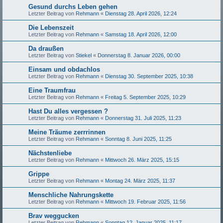
Gesund durchs Leben gehen
Letzter Beitrag von
Rehmann
«
Dienstag 28. April 2026, 12:24
Die Lebenszeit
Letzter Beitrag von
Rehmann
«
Samstag 18. April 2026, 12:00
Da draußen
Letzter Beitrag von
Stiekel
«
Donnerstag 8. Januar 2026, 00:00
Einsam und obdachlos
Letzter Beitrag von
Rehmann
«
Dienstag 30. September 2025, 10:38
Eine Traumfrau
Letzter Beitrag von
Rehmann
«
Freitag 5. September 2025, 10:29
Hast Du alles vergessen ?
Letzter Beitrag von
Rehmann
«
Donnerstag 31. Juli 2025, 11:23
Meine Träume zerrrinnen
Letzter Beitrag von
Rehmann
«
Sonntag 8. Juni 2025, 11:25
Nächstenliebe
Letzter Beitrag von
Rehmann
«
Mittwoch 26. März 2025, 15:15
Grippe
Letzter Beitrag von
Rehmann
«
Montag 24. März 2025, 11:37
Menschliche Nahrungskette
Letzter Beitrag von
Rehmann
«
Mittwoch 19. Februar 2025, 11:56
Brav weggucken
Letzter Beitrag von
Rehmann
«
Sonntag 12. Januar 2025, 11:17