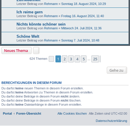
Letzter Beitrag von
Rehmann
«
Sonntag 18. August 2024, 10:29
Ich reime gern
Letzter Beitrag von
Rehmann
«
Freitag 16. August 2024, 11:40
Nichts könnte schöner sein
Letzter Beitrag von
Rehmann
«
Mittwoch 24. Juli 2024, 11:36
Schöne Welt
Letzter Beitrag von
Rehmann
«
Sonntag 7. Juli 2024, 10:48
Neues Thema
1
2
3
4
5
25
Seite
1
von
25
Nächste
624 Themen
…
Gehe zu
BERECHTIGUNGEN IN DIESEM FORUM
Du darfst
keine
neuen Themen in diesem Forum erstellen.
Du darfst
keine
Antworten zu Themen in diesem Forum erstellen.
Du darfst deine Beiträge in diesem Forum
nicht
ändern.
Du darfst deine Beiträge in diesem Forum
nicht
löschen.
Du darfst
keine
Dateianhänge in diesem Forum erstellen.
Portal
Foren-Übersicht
Alle Cookies löschen
Alle Zeiten sind
UTC+02:00
Datenschutzerklärung