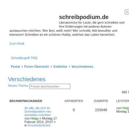
schreibpodium.de
Literaturecke für Leute, die gern schreiben und
Ihre Erfahrungen mit anderen Autoren
austauschen möchten. Wer liest, weiß mehr! Wer schreibt, lebt bewußter und
intensiver! Schreiben ist ein schönes Hobby, welches das Leben bereichert.
Zum Inhalt
Schnellzugriff
FAQ
Portal
Foren-Übersicht
Gedichte
Verschiedenes
Verschiedenes
S
E
Neues Thema
u
r
685
c
w
h
e
e
i
BEKANNTMACHUNGEN
ANTWORTEN
ZUGRIFFE
LETZTER
t
e
An alle, die sich im
von
Helg
r
0
153048
Schreibpodium neu
Montag 1
t
anmelden möchten
e
von
Helga
»
Montag 17.
S
Februar 2014, 20:07
»
u
in
Grundsätzliches
c