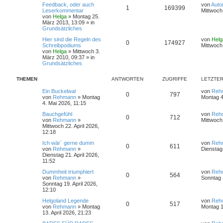
h
Feedback, oder auch
von
Auto
1
169399
e
Leserkommentar
Mittwoch
von
Helga
»
Montag 25.
März 2013, 13:09
» in
Grundsätzliches
Hier sind die Regeln des
von
Helg
0
174927
Schreibpodiums
Mittwoch
von
Helga
»
Mittwoch 3.
März 2010, 09:37
» in
Grundsätzliches
THEMEN
ANTWORTEN
ZUGRIFFE
LETZTER
Ein Buckelwal
von
Reh
0
797
von
Rehmann
»
Montag
Montag 4
4. Mai 2026, 11:15
Bauchgefühl
von
Reh
0
712
von
Rehmann
»
Mittwoch 
Mittwoch 22. April 2026,
12:18
Ich wär´ gerne dumm
von
Reh
0
611
von
Rehmann
»
Dienstag 
Dienstag 21. April 2026,
11:52
Dummheit triumphiert
von
Reh
0
564
von
Rehmann
»
Sonntag 1
Sonntag 19. April 2026,
12:10
Helgoland Legende
von
Reh
0
517
von
Rehmann
»
Montag
Montag 1
13. April 2026, 21:23