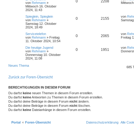
0
2208
von
Rehmann
»
Mittwoch
Mittwoch 16. Oktober
2024, 11:43
Spieglein, Spieglein
von
Reh
0
2155
von
Rehmann
»
Samstag 
Samstag 12. Oktober
2024, 18:49
Servicetelefon
von
Reh
0
2065
von
Rehmann
»
Freitag
Freitag 
11. Oktober 2024, 10:54
Die heutige Jugend
von
Reh
0
1951
von
Rehmann
»
Donnerst
Donnerstag 10. Oktober
2024, 11:08
Neues Thema
685
Zurück zur Foren-Übersicht
BERECHTIGUNGEN IN DIESEM FORUM
Du darfst
keine
neuen Themen in diesem Forum erstellen.
Du darfst
keine
Antworten zu Themen in diesem Forum erstellen.
Du darfst deine Beiträge in diesem Forum
nicht
ändern.
Du darfst deine Beiträge in diesem Forum
nicht
löschen.
Du darfst
keine
Dateianhänge in diesem Forum erstellen.
Portal
Foren-Übersicht
Datenschutzerklärung
Alle Coo