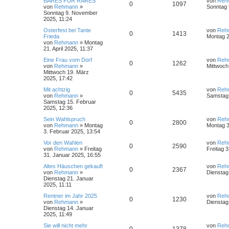
BARES FÜR RARES
von
Reh
0
1097
von
Rehmann
»
Sonntag 
Sonntag 9. November
2025, 11:24
Osterfest bei Tante
von
Reh
0
1413
Frieda
Montag 21
von
Rehmann
»
Montag
21. April 2025, 11:37
Eine Frau vom Dorf
von
Reh
0
1262
von
Rehmann
»
Mittwoch
Mittwoch 19. März
2025, 17:42
Mit achtzig
von
Reh
0
5435
von
Rehmann
»
Samstag 
Samstag 15. Februar
2025, 12:36
Sein Wahlspruch
von
Reh
0
2800
von
Rehmann
»
Montag
Montag 3
3. Februar 2025, 13:54
Vor den Wahlen
von
Reh
0
2590
von
Rehmann
»
Freitag
Freitag 
31. Januar 2025, 16:55
Altes Häuschen gekauft
von
Reh
0
2367
von
Rehmann
»
Dienstag
Dienstag 21. Januar
2025, 11:11
Rentner im Jahr 2025
von
Reh
0
1230
von
Rehmann
»
Dienstag
Dienstag 14. Januar
2025, 11:49
Sie will nicht mehr
von
Reh