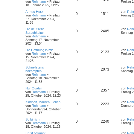
0
1378
von
Rehmann
»
Freitag
Freitag 
10. Januar 2025, 11:25
Armes Herz
von
Reh
0
1511
von
Rehmann
»
Freitag
Freitag 
27. Dezember 2024,
11:58
Die deutsche
von
Reh
0
2405
Sprachkultur
Sonntag 
von
Rehmann
»
Sonntag 17. November
2024, 13:54
Die Hoffnung in mir
von
Reh
0
2123
von
Rehmann
»
Freitag
Freitag 
15. November 2024,
21:25
Schnellstens
von
Reh
0
2073
bekämpfen
Sonntag 
von
Rehmann
»
Sonntag 10. November
2024, 11:38
Nur Qualen
von
Reh
0
2357
von
Rehmann
»
Freitag
Freitag 
25. Oktober 2024, 12:23
Kindheit, Marken, Leben
von
Reh
0
2223
von
Rehmann
»
Donnerst
Donnerstag 24. Oktober
2024, 11:17
So bin ich
von
Reh
0
2240
von
Rehmann
»
Freitag
Freitag 
18. Oktober 2024, 11:13
Er ist bekannt
von
Reh