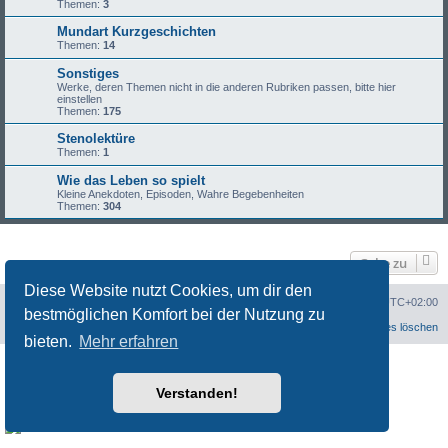
Themen:
3
Mundart Kurzgeschichten
Themen:
14
Sonstiges
Werke, deren Themen nicht in die anderen Rubriken passen, bitte hier
einstellen
Themen:
175
Stenolektüre
Themen:
1
Wie das Leben so spielt
Kleine Anekdoten, Episoden, Wahre Begebenheiten
Themen:
304
Gehe zu
Diese Website nutzt Cookies, um dir den
Portal
Foren-Übersicht
Alle Zeiten sind
UTC+02:00
bestmöglichen Komfort bei der Nutzung zu
Datenschutzerklärung
Alle Cookies löschen
bieten.
Mehr erfahren
Powered by
phpBB
® Forum Software © phpBB Limited
Customized by
WireSys
Verstanden!
Datenschutz
|
Nutzungsbedingungen