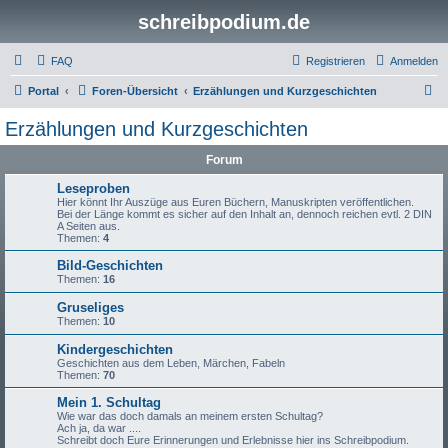
schreibpodium.de
FAQ
Registrieren
Anmelden
S
Portal
Foren-Übersicht
Erzählungen und Kurzgeschichten
u
Erzählungen und Kurzgeschichten
c
Forum
h
e
Leseproben
Hier könnt Ihr Auszüge aus Euren Büchern, Manuskripten veröffentlichen.
Bei der Länge kommt es sicher auf den Inhalt an, dennoch reichen evtl. 2 DIN
A Seiten aus.
Themen:
4
Bild-Geschichten
Themen:
16
Gruseliges
Themen:
10
Kindergeschichten
Geschichten aus dem Leben, Märchen, Fabeln
Themen:
70
Mein 1. Schultag
Wie war das doch damals an meinem ersten Schultag?
Ach ja, da war ....
Schreibt doch Eure Erinnerungen und Erlebnisse hier ins Schreibpodium.