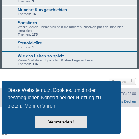
Themen:
3
Mundart Kurzgeschichten
Themen:
14
Sonstiges
Werke, deren Themen nicht in die anderen Rubriken passen, bitte hier
einstellen
Themen:
175
Stenolektüre
Themen:
1
Wie das Leben so spielt
Kleine Anekdoten, Episoden, Wahre Begebenheiten
Themen:
304
Gehe zu
Diese Website nutzt Cookies, um dir den
Portal
Foren-Übersicht
Alle Zeiten sind
UTC+02:00
bestmöglichen Komfort bei der Nutzung zu
Datenschutzerklärung
Alle Cookies löschen
bieten.
Mehr erfahren
Powered by
phpBB
® Forum Software © phpBB Limited
Customized by
WireSys
Verstanden!
Datenschutz
|
Nutzungsbedingungen