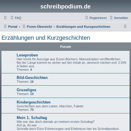
schreibpodium.de
FAQ
Registrieren
Anmelden
S
Portal
Foren-Übersicht
Erzählungen und Kurzgeschichten
u
Erzählungen und Kurzgeschichten
c
Forum
h
e
Leseproben
Hier könnt Ihr Auszüge aus Euren Büchern, Manuskripten veröffentlichen.
Bei der Länge kommt es sicher auf den Inhalt an, dennoch reichen evtl. 2 DIN
A Seiten aus.
Themen:
4
Bild-Geschichten
Themen:
16
Gruseliges
Themen:
10
Kindergeschichten
Geschichten aus dem Leben, Märchen, Fabeln
Themen:
70
Mein 1. Schultag
Wie war das doch damals an meinem ersten Schultag?
Ach ja, da war ....
Schreibt doch Eure Erinnerungen und Erlebnisse hier ins Schreibpodium.